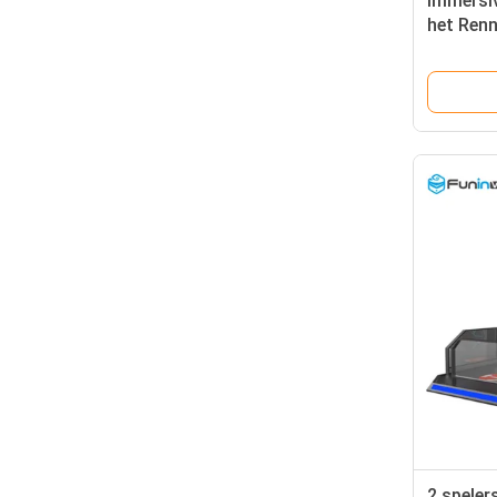
Immersiv
het Renn
Simulato
Machine 
2 speler