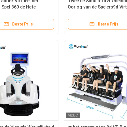
abriek Virtueel het
Twee de Simulatorvr Oneind
 Spel 360 de Hete
Oorlog van de Spelers9d Virt
en Machines van het
Werkelijkheid voor Studente
Mecha Vermaak
Beste Prijs
Beste Prijs