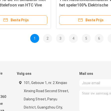
dtelefoon van HTC Vive
het speler100% Elektrische
denleeftijd schieten
Systeem 9D VR in Themapar
Beste Prijs
Beste Prijs
1
2
3
4
5
6
de
Volg ons
Mail ons
101, Gebouw 1, nr. 2 Xinqiao
Xinxing Road Second Street,
 360
Dalong Street, Panyu
he
District, Guangzhou City,
 van