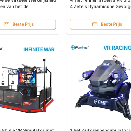
e de Virtuele Werkelijkheid
vr het rennen stoel9d VR Bi
en van het de
4 Zetels Dynamische Gevolg
rspel van de Go-kartauto
Maanden Garantie
VR voor jonge geitjes
Beste Prijs
Beste Prijs
s 9D die VR Simulator met
1 het Autorennensimulator 