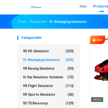
Huis
Product
Thuis
Producten
Vr-Bewegingssimulator
Catagorieën
Hot
9D VR-Simulator
(329)
Vr-Bewegingssimulator
(555)
VR Racing Simulator
(93)
Vr Die Simulator Schieten
(72)
VR Flight Simulator
(113)
VR Sports Simulator
(42)
5D 7D Bioscoop
(129)