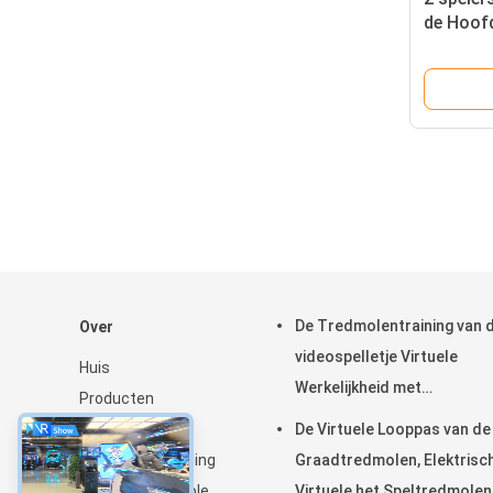
de Hoof
voor Mid
De Tredmolentraining van 
Over
videospelletje Virtuele
Huis
Werkelijkheid met
Producten
Motieplatform
Over ons
De Virtuele Looppas van de
Fabrieksrondleiding
Graadtredmolen, Elektrisc
Kwaliteitscontrole
Virtuele het Speltredmolen