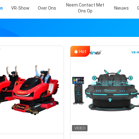
Neem Contact Met
en
VR-Show
Over Ons
Nieuws
Ons Op
Hot