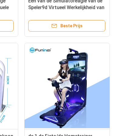
ige
Één van de Simulatoreagle van de
uele
Speler9d Virtueel Werkelijkheid van
n
het de Vluchtvr Theater de
Filmsysteem
Beste Prijs