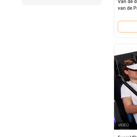
Van de 
van de P
Werkelij
2.5*1.9