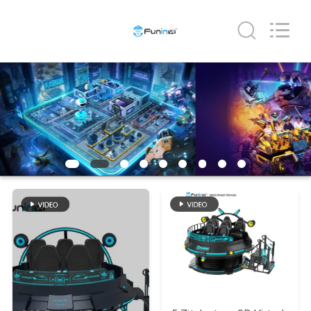
2026
Zhuoyuan
Co.,Ltd.
All
Rights
Reserved.
HUIS
PRODUCTEN
VR-
SHOW
OVER
ONS
FABRIEKSRONDLEIDING