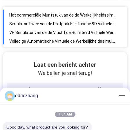
VR Simulator van de de Vlucht de Ruimte9d Virtuele Werkelijkheid van het hoofdtelefoongevecht met Motieplatform
Volledige Automatische Virtuele de Werkelijkheidssimulator van 360 Interactieve 9d met de Glazen van HK VR
720 van de de Helm9d Virtuele Werkelijkheid van de Graadonderdompeling de Simulatorstoel voor Winkelcomplex
Van de de Werkelijkheidssimulator van het omwentelingsplatform de Panoramische 9D Virtuele Minizetels voor Supermarkt
Glazen van de de Werkelijkheidssimulator HD VR van het themapark 9D de Virtuele met 3 Elektrische Cilinders
Laat een bericht achter
We bellen je snel terug!
edriczhang
7:34 AM
Good day, what product are you looking for?