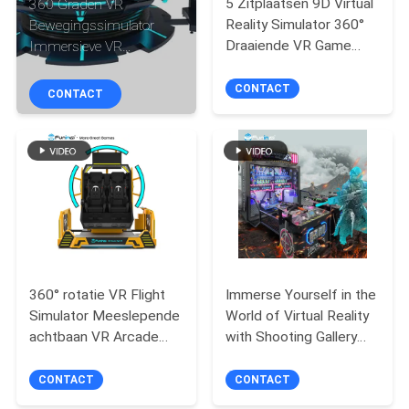
5 Zitplaatsen 9D Virtual
360 Graden VR
Reality Simulator 360°
Bewegingssimulator
KWALITEITSCONTROLE
Draaiende VR Game
Immersieve VR
Machine Meeslepende
Achtbaan Spellen
VR Games
Amusement Rides
CONTACT
NEEM
CONTACT
CONTACT
MET
ONS
OP
NIEUWS
360° rotatie VR Flight
Immerse Yourself in the
Simulator Meeslepende
World of Virtual Reality
GEVALLEN
achtbaan VR Arcade
with Shooting Gallery
Game Machine
Four Player 9D VR Chair
CONTACT
CONTACT
SITEMAP