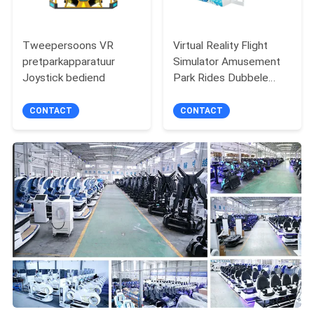
Tweepersoons VR
Virtual Reality Flight
pretparkapparatuur
Simulator Amusement
Joystick bediend
Park Rides Dubbele
zitplaatsen VR
Vliegende Spelmachine
CONTACT
CONTACT