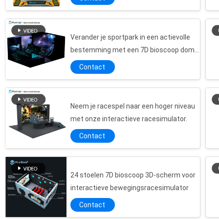
Van de de Machine9d Virtuele Werkelijkheid van het clubei de Simulatorstoel met Dynamisch 12 Speciaal Gevolgenplatform
Pretpark 360 de Simulator van de Graad9d Bioskoop met Oculus-Goedgekeurde Spleet ISO 9001
Trilling van 220 van de het Spel Online 9D Bioskoop van V de Blauwe de Simulatorbillen met Elektro Servosysteem
Verander je sportpark in een actievolle
bestemming met een 7D bioscoop dome
De Simulator van de het Videospelletje9d Bioskoop van luxeseat met 12 Speciale Gevolgen
scherm
Gevoelige van de de Supermarkt9d Volledige Motie van de Eimachine de Simulator Ministoel 220 Voltage
Contact
360 de Simulator van de de Machine9d Bioskoop van het Graadei met Interacitve-de Goedkeuring van Spelence
Van het het Themapark 9D van de luxecabine de Bioskoopsimulator Enig Seat voor Sterhotels
Neem je racespel naar een hoger niveau
Kanon die 9D-Bioskoopsimulator, 9d-Actiebioskoop met 360 Graad Panoramisch Platform schieten
met onze interactieve racesimulator.
De elektrische 360 Simulator van de Graad9d Bioskoop met Dynamische Motiezetels
Contact
De aantrekkelijke Simulator van de de Raceauto9d Bioskoop van de Eimachine met 360 VR-Vermaakfilms
Online VR 9D de Bioscoop Drievoudige Stoel van het raceautospel 220 Volt 5500 watts
Virtuele de Werkelijkheidsbioskoop van Seat 9D van de capsuleei Gevormde Motie met 12 Speciale Gevolgen
24 stoelen 7D bioscoop 3D-scherm voor
Aantrekkelijke 360 het Park9d VR Simulator van het Graadthema met de Glazen van HD 1080P
interactieve bewegingsracesimulator
Het commerciële Muntstuk van de de Werkelijkheidssimulator van het Arcadespel 9D Virtuele stelde 220 Volt 5A in werking
Contact
Simulator Twee van de Pretpark Elektrische 9D Virtuele Werkelijkheid Zetels voor Bezig Straatpark