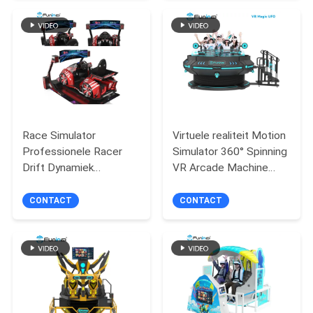
PRIVACY
POLICY
Race Simulator
Virtuele realiteit Motion
Professionele Racer
Simulator 360° Spinning
Drift Dynamiek
VR Arcade Machine
Meeslepende Race
Immersive VR Roller
Game Machine
Coaster Games
CONTACT
CONTACT