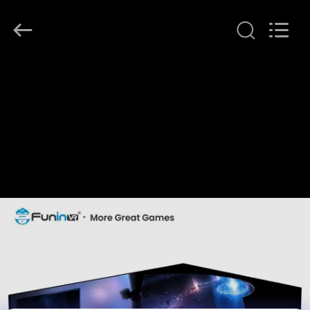
2026
Zhuoyuan
Co.,Ltd.
All
Rights
Reserved.
HUIS
PRODUCTEN
VR-
SHOW
OVER
ONS
FABRIEKSRONDLEIDING