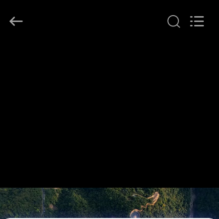
2026
Zhuoyuan
Co.,Ltd.
All
Rights
Reserved.
HUIS
PRODUCTEN
VR-
SHOW
OVER
ONS
FABRIEKSRONDLEIDING