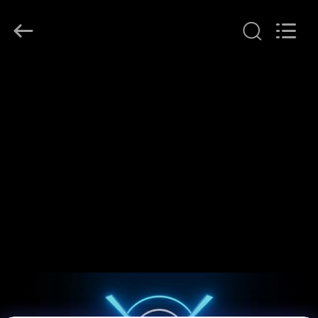
2026
Zhuoyuan
Co.,Ltd.
All
Rights
Reserved.
HUIS
PRODUCTEN
VR-
SHOW
OVER
ONS
FABRIEKSRONDLEIDING