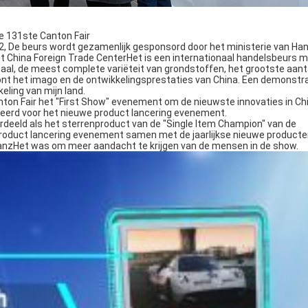
e 131ste Canton Fair
2, De beurs wordt gezamenlijk gesponsord door het ministerie van Han
t China Foreign Trade CenterHet is een internationaal handelsbeurs 
aal, de meest complete variëteit van grondstoffen, het grootste aant
oont het imago en de ontwikkelingsprestaties van China. Een demonstr
ling van mijn land.
anton Fair het "First Show" evenement om de nieuwste innovaties in Ch
teerd voor het nieuwe product lancering evenement.
rdeeld als het sterrenproduct van de "Single Item Champion" van de
e product lancering evenement samen met de jaarlijkse nieuwe product
lanzHet was om meer aandacht te krijgen van de mensen in de show.