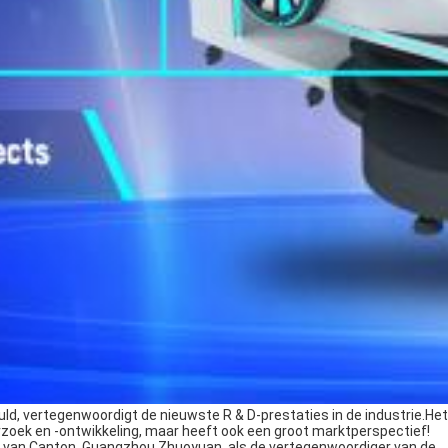
huld, vertegenwoordigt de nieuwste R & D-prestaties in de industrie.Het
rzoek en -ontwikkeling, maar heeft ook een groot marktperspectief!
s van Canton, Guangzhou Zhuoyuan, als de vertegenwoordiger van de