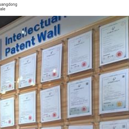
 Guangdong
ale