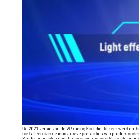
De 2021 versie van de VR racing Kart die dit keer werd ont
niet alleen aan de innovatieve prestaties van productonde
Sterk aanbevolen door het organisatiecomité van de beur