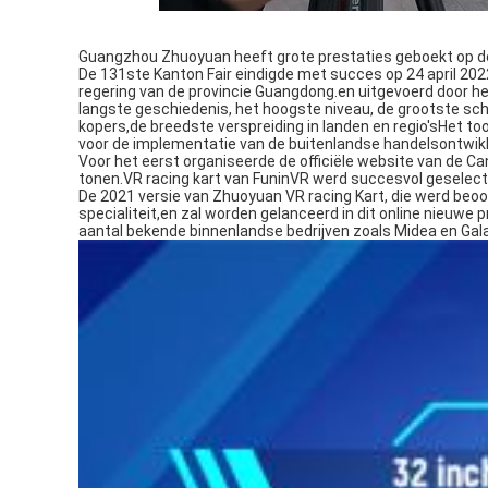
Guangzhou Zhuoyuan heeft grote prestaties geboekt op d
De 131ste Kanton Fair eindigde met succes op 24 april 202
regering van de provincie Guangdong.en uitgevoerd door he
langste geschiedenis, het hoogste niveau, de grootste sch
kopers,de breedste verspreiding in landen en regio'sHet t
voor de implementatie van de buitenlandse handelsontwikke
Voor het eerst organiseerde de officiële website van de C
tonen.VR racing kart van FuninVR werd succesvol geselec
De 2021 versie van Zhuoyuan VR racing Kart, die werd beoo
specialiteit,en zal worden gelanceerd in dit online nieuw
aantal bekende binnenlandse bedrijven zoals Midea en Ga