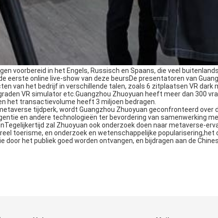
n voorbereid in het Engels, Russisch en Spaans, die veel buitenlands
 de eerste online live-show van deze beursDe presentatoren van Guan
en van het bedrijf in verschillende talen, zoals 6 zitplaatsen VR dark 
0 graden VR simulator etc.Guangzhou Zhuoyuan heeft meer dan 300 vr
en het transactievolume heeft 3 miljoen bedragen.
metaverse tijdperk, wordt Guangzhou Zhuoyuan geconfronteerd over d
ligentie en andere technologieën ter bevordering van samenwerking m
enTegelijkertijd zal Zhuoyuan ook onderzoek doen naar metaverse-erva
ureel toerisme, en onderzoek en wetenschappelijke popularisering,het
e door het publiek goed worden ontvangen, en bijdragen aan de Chine