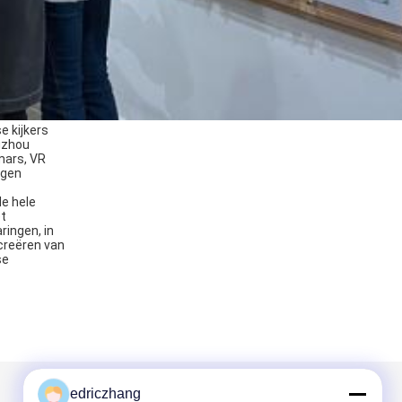
e kijkers
gzhou
mars, VR
agen
e hele
et
ringen, in
 creëren van
se
edriczhang