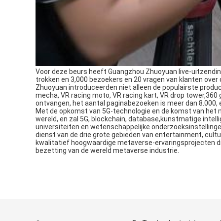
Voor deze beurs heeft Guangzhou Zhuoyuan live-uitzendinge
trokken en 3,000 bezoekers en 20 vragen van klanten over
Zhuoyuan introduceerden niet alleen de populairste product
mecha, VR racing moto, VR racing kart, VR drop tower,36
ontvangen, het aantal paginabezoeken is meer dan 8.000, 
Met de opkomst van 5G-technologie en de komst van het 
wereld, en zal 5G, blockchain, database,kunstmatige intel
universiteiten en wetenschappelijke onderzoeksinstelling
dienst van de drie grote gebieden van entertainment, cult
kwalitatief hoogwaardige metaverse-ervaringsprojecten di
bezetting van de wereld metaverse industrie.