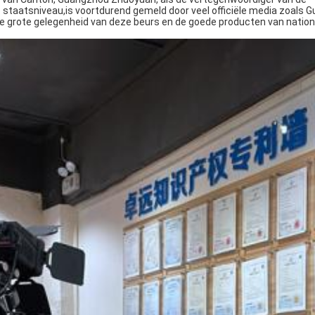
 staatsniveau,is voortdurend gemeld door veel officiële media zoals
e grote gelegenheid van deze beurs en de goede producten van nation