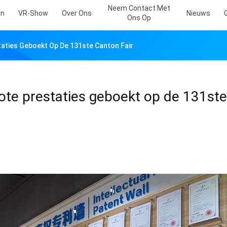
Neem Contact Met
en
VR-Show
Over Ons
Nieuws
Ons Op
ties Geboekt Op De 131ste Canton Fair
te prestaties geboekt op de 131ste