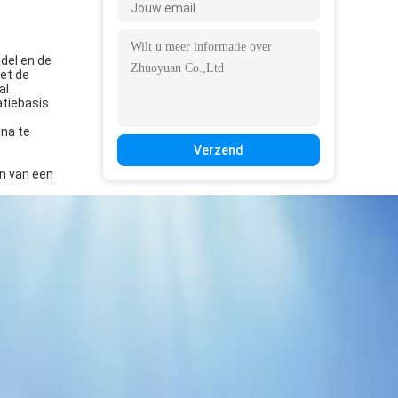
del en de
met de
al
atiebasis
ina te
Verzend
en van een