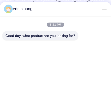
met de spannende content van VR Arcade Theme Park
edriczhang
Immersive 6 zitplaatsen 9D VR VR Cinema Max Capaciteit van
200kg voor een onvergetelijke ervaring
5:21 PM
Ontketen de Kracht van 9D Virtual Reality Simulator 10 Film
Hoeveelheid I5 1650 8G 240G Meeslepende Ervaring
Good day, what product are you looking for?
populaire categorieën
Alle
Vr-
9D VR-Simulator
Bewegingssimulator
Vr Die Simulator 
VR Racing Simulator
Schieten
VR Flight Simulator
VR Sports Simulator
Motion Seats-
5D 7D Bioscoop
Bioscoop