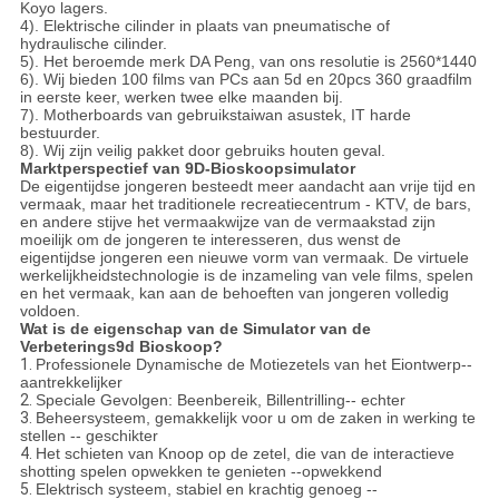
Koyo lagers.
4). Elektrische cilinder in plaats van pneumatische of
hydraulische cilinder.
5). Het beroemde merk DA Peng, van ons resolutie is 2560*1440
6). Wij bieden 100 films van PCs aan 5d en 20pcs 360 graadfilm
in eerste keer, werken twee elke maanden bij.
7). Motherboards van gebruikstaiwan asustek, IT harde
bestuurder.
8). Wij zijn veilig pakket door gebruiks houten geval.
Marktperspectief van 9D-Bioskoopsimulator
De eigentijdse jongeren besteedt meer aandacht aan vrije tijd en
vermaak, maar het traditionele recreatiecentrum - KTV, de bars,
en andere stijve het vermaakwijze van de vermaakstad zijn
moeilijk om de jongeren te interesseren, dus wenst de
eigentijdse jongeren een nieuwe vorm van vermaak. De virtuele
werkelijkheidstechnologie is de inzameling van vele films, spelen
en het vermaak, kan aan de behoeften van jongeren volledig
voldoen.
Wat is de eigenschap van de Simulator van de
Verbeterings9d Bioskoop?
1.
Professionele Dynamische de Motiezetels van het Eiontwerp--
aantrekkelijker
2.
Speciale Gevolgen: Beenbereik, Billentrilling-- echter
3.
Beheersysteem, gemakkelijk voor u om de zaken in werking te
stellen -- geschikter
4.
Het schieten van Knoop op de zetel, die van de interactieve
shotting spelen opwekken te genieten --opwekkend
5.
Elektrisch systeem, stabiel en krachtig genoeg --