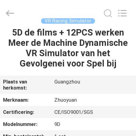
2026
Zhuoyuan
Co.,Ltd.
All
Rights
VR Racing Simulator
Reserved.
5D de films + 12PCS werken
HUIS
Meer de Machine Dynamische
PRODUCTEN
VR Simulator van het
Gevolgenei voor Spel bij
VR-
SHOW
Plaats van
Guangzhou
herkomst:
OVER
Merknaam:
Zhuoyuan
ONS
Certificering:
CE/ISO9001/SGS
Modelnummer:
9D
FABRIEKSRONDLEIDING