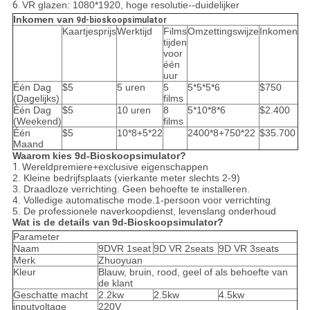
6.
VR glazen: 1080*1920, hoge resolutie--duidelijker
Inkomen van
9d-bioskoopsimulator
Kaartjesprijs
Werktijd
Films
Omzettingswijze
Inkomen
tijden
voor
één
uur
Één Dag
$5
5 uren
5
5*5*5*6
$750
(Dagelijks)
films
Één Dag
$5
10 uren
8
5*10*8*6
$2.400
(Weekend)
films
Één
$5
10*8+5*22
2400*8+750*22
$35.700
Maand
Waarom kies 9d-Bioskoopsimulator?
1.
Wereldpremiere+exclusive eigenschappen
2. Kleine bedrijfsplaats (vierkante meter slechts 2-9)
3. Draadloze verrichting. Geen behoefte te installeren.
4. Volledige automatische mode.1-persoon voor verrichting
5. De professionele naverkoopdienst, levenslang onderhoud
Wat is de details van
9d-Bioskoopsimulator
?
Parameter
Naam
9DVR 1seat
9D VR 2seats
9D VR 3seats
Merk
Zhuoyuan
Kleur
Blauw, bruin, rood, geel of als behoefte van
de klant
Geschatte macht
2.2kw
2.5kw
4.5kw
inputvoltage
220V