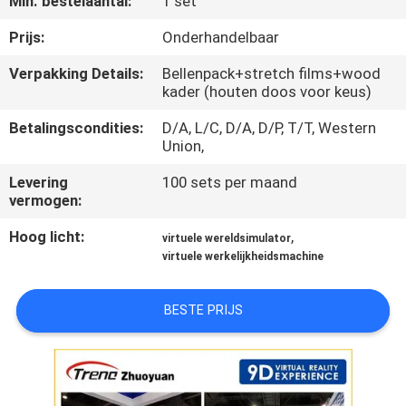
Min. bestelaantal:
1 set
KWALITEITSCONTROLE
Prijs:
Onderhandelbaar
Verpakking Details:
Bellenpack+stretch films+wood
kader (houten doos voor keus)
NEEM
CONTACT
Betalingscondities:
D/A, L/C, D/A, D/P, T/T, Western
Union,
MET
Levering
100 sets per maand
ONS
vermogen:
OP
Hoog licht:
,
virtuele wereldsimulator
virtuele werkelijkheidsmachine
NIEUWS
BESTE PRIJS
GEVALLEN
SITEMAP