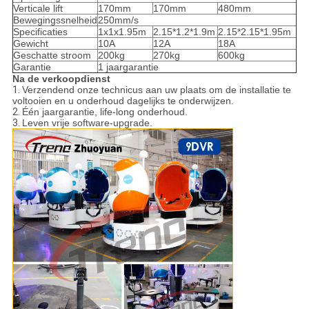
Verticale lift
170mm
170mm
480mm
Bewegingssnelheid
250mm/s
Specificaties
1x1x1.95m
2.15*1.2*1.9m
2.15*2.15*1.95m
Gewicht
10A
12A
18A
Geschatte stroom
200kg
270kg
600kg
Garantie
1 jaargarantie
Na de verkoopdienst
1.
Verzendend onze technicus aan uw plaats om de installatie te
voltooien en u onderhoud dagelijks te onderwijzen.
2.
Één jaargarantie, life-long onderhoud.
3.
Leven vrije software-upgrade.