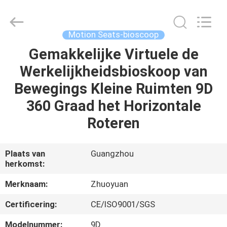
2026
Zhuoyuan
Co.,Ltd.
All
Rights
Motion Seats-bioscoop
Reserved.
Gemakkelijke Virtuele de
HUIS
Werkelijkheidsbioskoop van
PRODUCTEN
Bewegings Kleine Ruimten 9D
360 Graad het Horizontale
VR-
Roteren
SHOW
Plaats van
Guangzhou
herkomst:
OVER
ONS
Merknaam:
Zhuoyuan
Certificering:
CE/ISO9001/SGS
FABRIEKSRONDLEIDING
Modelnummer:
9D