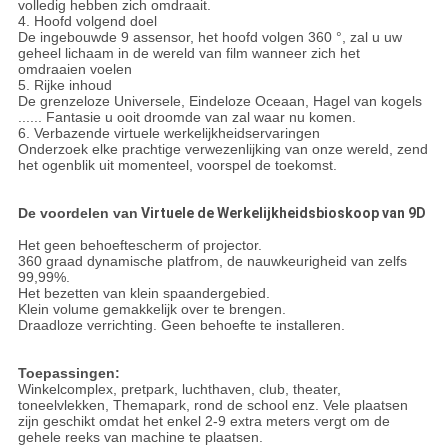
volledig hebben zich omdraait.
4. Hoofd volgend doel
De ingebouwde 9 assensor, het hoofd volgen 360 °, zal u uw
geheel lichaam in de wereld van film wanneer zich het
omdraaien voelen
5. Rijke inhoud
De grenzeloze Universele, Eindeloze Oceaan, Hagel van kogels
...... Fantasie u ooit droomde van zal waar nu komen.
6. Verbazende virtuele werkelijkheidservaringen
Onderzoek elke prachtige verwezenlijking van onze wereld, zend
het ogenblik uit momenteel, voorspel de toekomst.
De voordelen van
Virtuele de Werkelijkheidsbioskoop van 9D
Het geen behoeftescherm of projector.
360 graad dynamische platfrom, de nauwkeurigheid van zelfs
99,99%.
Het bezetten van klein spaandergebied.
Klein volume gemakkelijk over te brengen.
Draadloze verrichting. Geen behoefte te installeren.
Toepassingen:
Winkelcomplex, pretpark, luchthaven, club, theater,
toneelvlekken, Themapark, rond de school enz. Vele plaatsen
zijn geschikt omdat het enkel 2-9 extra meters vergt om de
gehele reeks van machine te plaatsen.