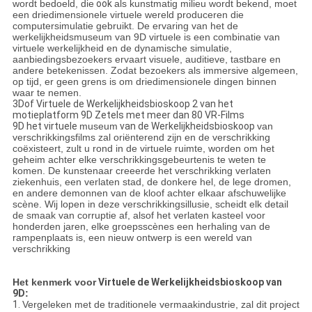
wordt bedoeld, die
ook
als kunstmatig milieu wordt bekend, moet
een driedimensionele virtuele wereld produceren die
computersimulatie gebruikt. De ervaring van het de
werkelijkheidsmuseum van 9D virtuele is een combinatie van
virtuele werkelijkheid en de dynamische simulatie,
aanbiedingsbezoekers ervaart visuele, auditieve, tastbare en
andere betekenissen. Zodat bezoekers als immersive algemeen,
op tijd, er geen grens is om driedimensionele dingen binnen
waar te nemen.
3Dof Virtuele de Werkelijkheidsbioskoop 2 van het
motieplatform 9D Zetels met meer dan 80 VR-Films
9D het virtuele
museum
van de Werkelijkheidsbioskoop
van
verschrikkingsfilms zal oriënterend zijn en de verschrikking
coëxisteert, zult u rond in de virtuele ruimte, worden om het
geheim achter elke verschrikkingsgebeurtenis te weten te
komen. De kunstenaar creeerde het verschrikking verlaten
ziekenhuis, een verlaten stad, de donkere hel, de lege dromen,
en andere demonnen van de kloof achter elkaar afschuwelijke
scène. Wij lopen in deze verschrikkingsillusie, scheidt elk detail
de smaak van corruptie af, alsof het verlaten kasteel voor
honderden jaren, elke groepsscènes een herhaling van de
rampenplaats is, een nieuw ontwerp is een wereld van
verschrikking
Het kenmerk voor
Virtuele de Werkelijkheidsbioskoop van
9D
:
1.
Vergeleken met de traditionele vermaakindustrie, zal dit project