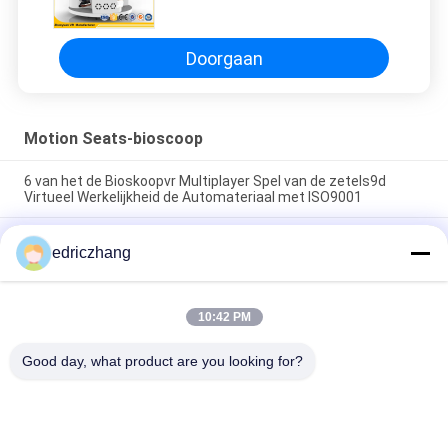
Bewegings Kleine Ruimten 9D 360
Graad het Horizontale Roteren
Doorgaan
Motion Seats-bioscoop
6 van het de Bioskoopvr Multiplayer Spel van de zetels9d
Virtueel Werkelijkheid de Automateriaal met ISO9001
Virtuele van het de Simulatorspel van
edriczhang
Werkelijkheidsmultiplayer Vr Machine 6 Zetels die de
Simulator van 9d rennen VR
Van het de Simulatorspel van Multiplayer Vr van de FuninVR
10:42 PM
Virtuele Werkelijkheid Machine 6 Zetels die de Simulator van
9d rennen VR
Good day, what product are you looking for?
populaire categorieën
Alle