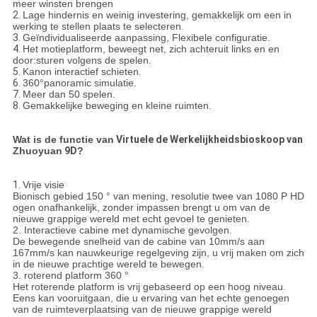
meer winsten brengen
2.
Lage hindernis en weinig investering, gemakkelijk om een in
werking te stellen plaats te selecteren.
3.
Geïndividualiseerde aanpassing, Flexibele configuratie.
4.
Het motieplatform, beweegt net, zich achteruit links en en
door:sturen volgens de spelen.
5.
Kanon interactief schieten.
6.
360°panoramic simulatie.
7.
Meer dan 50 spelen.
8.
Gemakkelijke beweging en kleine ruimten.
Wat is de functie van
Virtuele
de Werkelijkheidsbioskoop van
Zhuoyuan
9D
?
1.
Vrije visie
Bionisch gebied 150 ° van mening, resolutie twee van 1080 P HD
ogen onafhankelijk, zonder impassen brengt u om van de
nieuwe grappige wereld met echt gevoel te genieten.
2. Interactieve cabine met dynamische gevolgen.
De bewegende snelheid van de cabine van 10mm/s aan
167mm/s kan nauwkeurige regelgeving zijn, u vrij maken om zich
in de nieuwe prachtige wereld te bewegen.
3. roterend platform 360 °
Het roterende platform is vrij gebaseerd op een hoog niveau.
Eens kan vooruitgaan, die u ervaring van het echte genoegen
van de ruimteverplaatsing van de nieuwe grappige wereld