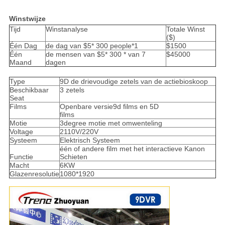
Winstwijze
Tijd
Winstanalyse
Totale Winst
($)
Één Dag
de dag van $5* 300 people*1
$1500
Één
de mensen van $5* 300 * van 7
$45000
Maand
dagen
Type
9D de drievoudige zetels van de actiebioskoop
Beschikbaar
3 zetels
Seat
Films
Openbare versie9d films en 5D
films
Motie
3degree motie met omwenteling
Voltage
2110V/220V
Systeem
Elektrisch Systeem
één of andere film met het interactieve Kanon
Functie
Schieten
Macht
6KW
Glazenresolutie
1080*1920