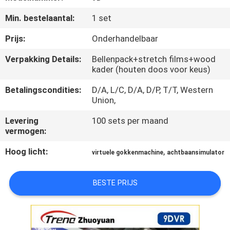
Min. bestelaantal:
1 set
KWALITEITSCONTROLE
Prijs:
Onderhandelbaar
NEEM
Verpakking Details:
Bellenpack+stretch films+wood
kader (houten doos voor keus)
CONTACT
MET
Betalingscondities:
D/A, L/C, D/A, D/P, T/T, Western
Union,
ONS
Levering
100 sets per maand
OP
vermogen:
Hoog licht:
,
virtuele gokkenmachine
achtbaansimulator
NIEUWS
BESTE PRIJS
GEVALLEN
SITEMAP