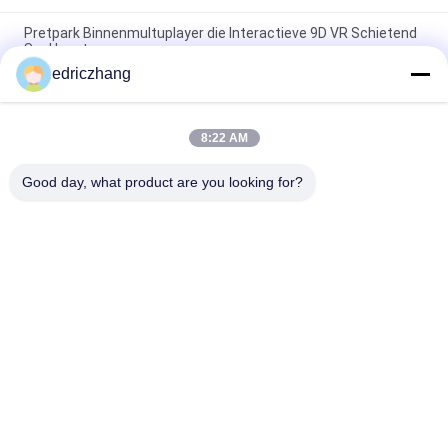
Pretpark Binnenmultuplayer die Interactieve 9D VR Schietend
Spel loopt
edriczhang
VR het Spelmachine van de simulator Binnen9d VR Simulator
met 6 Zetels9d simulator
8:22 AM
De interactieve Bioskoop van de de Gang9d Virtuele
Werkelijkheid van Arcade Game Machine Vr E Ruimte
Good day, what product are you looking for?
populaire categorieën
Alle
Vr-
9D VR-Simulator
Bewegingssimulator
Vr Die Simulator 
VR Racing Simulator
Schieten
VR Flight Simulator
VR Sports Simulator