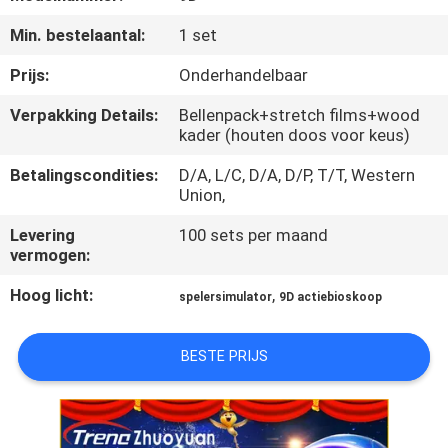
Min. bestelaantal:
1 set
KWALITEITSCONTROLE
Prijs:
Onderhandelbaar
NEEM
Verpakking Details:
Bellenpack+stretch films+wood
kader (houten doos voor keus)
CONTACT
MET
Betalingscondities:
D/A, L/C, D/A, D/P, T/T, Western
Union,
ONS
Levering
100 sets per maand
OP
vermogen:
Hoog licht:
,
spelersimulator
9D actiebioskoop
NIEUWS
BESTE PRIJS
GEVALLEN
SITEMAP