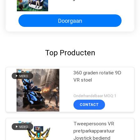
winkelcomplex Elektrische
Cilinder 9D VR de
Machtsclassificatie
Doorgaan
Top Producten
360 graden rotatie 9D
VR stoel
Onderhandelbaar MOQ:1
CONTACT
Tweepersoons VR
pretparkapparatuur
Joystick bediend