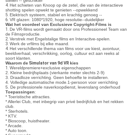
stellen -- geschikter
4.
Het schieten van Knoop op de zetel, die van de interactieve
shotting spelen opwekt te genieten --opwekkend
5.
Elektrisch systeem, stabiel en krachtig genoeg --
6.
VR glazen: 1080*1920, hoge resolutie--duidelijker
Wat het voordeel van Exclusieve Copyright-Films is
1.
De VR-films wordt gemaakt door ons Professioneel Team van
de Filmsproductie.
2.
Verstrek met Engelstalige films en Interacitve-spelen.
3.
Werk de vrfilms bij elke maand.
4.
Het verschillende thema van films voor uw kiest, avontuur,
beeldverhaal, verschrikking, oorlog, cultuur ect aan reeks al
soort klanten.
Waarom de
Simulator
van 9d VR
kies
1.
Wereldpremiere+exclusive eigenschappen
2. Kleine bedrijfsplaats (vierkante meter slechts 2-9)
3. Draadloze verrichting. Geen behoefte te installeren.
4. Volledige automatische mode.1-persoon voor verrichting
5. De professionele naverkoopdienst, levenslang onderhoud
Toepassingen
:
* Toeristische attracties.
* Allerlei Club, met inbegrip van privé bedrijfclub en het rekken
club.
* Sterhotels.
* KTV.
* Bioscoop, huistheater.
* Arcade.
* Auto toon.