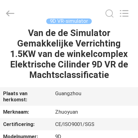
2026
Zhuoyuan
Co.,Ltd.
All
Rights
9D VR-simulator
Reserved.
Van de de Simulator
HUIS
Gemakkelijke Verrichting
PRODUCTEN
1.5KW van de winkelcomplex
Elektrische Cilinder 9D VR de
VR-
Machtsclassificatie
SHOW
Plaats van
Guangzhou
herkomst:
OVER
ONS
Merknaam:
Zhuoyuan
Certificering:
CE/ISO9001/SGS
FABRIEKSRONDLEIDING
Modelnummer:
9D