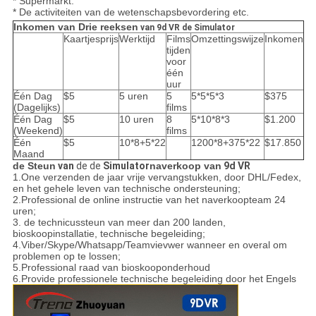
* Supermarkt.
* De activiteiten van de wetenschapsbevordering etc.
Inkomen van Drie reeksen
van 9d VR de Simulator
Kaartjesprijs
Werktijd
Films
Omzettingswijze
Inkomen
tijden
voor
één
uur
Één Dag
$5
5 uren
5
5*5*5*3
$375
(Dagelijks)
films
Één Dag
$5
10 uren
8
5*10*8*3
$1.200
(Weekend)
films
Één
$5
10*8+5*22
1200*8+375*22
$17.850
Maand
de Steun
van
de de
Simulator
naverkoop van
9d VR
1.One verzenden de jaar vrije vervangstukken, door DHL/Fedex,
en het gehele leven van technische ondersteuning;
2.Professional de online instructie van het naverkoopteam 24
uren;
3. de technicussteun van meer dan 200 landen,
bioskoopinstallatie, technische begeleiding;
4.Viber/Skype/Whatsapp/Teamvievwer wanneer en overal om
problemen op te lossen;
5.Professional raad van bioskooponderhoud
6.Provide professionele technische begeleiding door het Engels