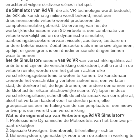
en achteruit volgens de diverse scènes in het spel.
de Simulator van 9d VR
, die als VR-technologie wordt bedoeld,
die
ook
als kunstmatig milieu wordt bekend, moet een
driedimensionele virtuele wereld produceren die
computersimulatie gebruikt. De ervaring van het de
werkelijkheidsmuseum van 9D virtuele is een combinatie van
virtuele werkelijkheid en de dynamische simulatie,
aanbiedingsbezoekers ervaart visuele, auditieve, tastbare en
andere betekenissen. Zodat bezoekers als immersive algemeen,
op tijd, er geen grens is om driedimensionele dingen binnen
waar te nemen.
het
de
Simulator
museum
van 9d VR
van verschrikkingsfilms zal
oriënterend zijn en de verschrikking coëxisteert, zult u rond in de
virtuele ruimte, worden om het geheim achter elke
verschrikkingsgebeurtenis te weten te komen. De kunstenaar
creeerde het verschrikking verlaten ziekenhuis, een verlaten
stad, de donkere hel, de lege dromen, en andere demonnen van
de kloof achter elkaar afschuwelijke scène. Wij lopen in deze
verschrikkingsillusie, scheidt elk detail de smaak van corruptie af,
alsof het verlaten kasteel voor honderden jaren, elke
groepsscènes een herhaling van de rampenplaats is, een nieuw
ontwerp is een wereld van verschrikking
Wat is de eigenschap van Verbeterings
9d VR Simulator
?
1.
Professionele Dynamische de Motiezetels van het Eiontwerp--
aantrekkelijker
2.
Speciale Gevolgen: Beenbereik, Billentrilling-- echter
3.
Beheersysteem, gemakkelijk voor u om de zaken in werking te