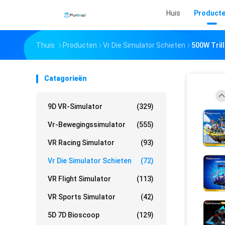
Huis
Product
Thuis
Producten
Vr Die Simulator Schieten
500W Tril
Catagorieën
9D VR-Simulator
(329)
Vr-Bewegingssimulator
(555)
VR Racing Simulator
(93)
Vr Die Simulator Schieten
(72)
VR Flight Simulator
(113)
VR Sports Simulator
(42)
5D 7D Bioscoop
(129)