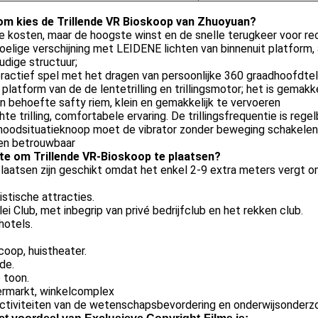
m kies de Trillende VR Bioskoop van Zhuoyuan?
e kosten, maar de hoogste winst en de snelle terugkeer voor r
oelige verschijning met LEIDENE lichten van binnenuit platform, 
dige structuur;
eractief spel met het dragen van persoonlijke 360 graadhoofdt
 platform van de de lentetrilling en trillingsmotor; het is gemakk
n behoefte safty riem, klein en gemakkelijk te vervoeren
hte trilling, comfortabele ervaring. De trillingsfrequentie is reg
noodsituatieknoop moet de vibrator zonder beweging schakelen 
 en betrouwbaar
te om Trillende VR-Bioskoop te plaatsen?
laatsen zijn geschikt omdat het enkel 2-9 extra meters vergt o
istische attracties.
rlei Club, met inbegrip van privé bedrijfclub en het rekken club.
hotels.
coop, huistheater.
de.
 toon.
ermarkt, winkelcomplex
activiteiten van de wetenschapsbevordering en onderwijsonderz