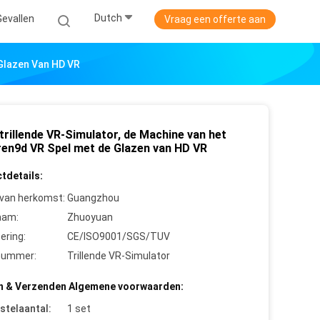
Dutch
Gevallen
Vraag een offerte aan
 Glazen Van HD VR
trillende VR-Simulator, de Machine van het
ren9d VR Spel met de Glazen van HD VR
tdetails:
 van herkomst:
Guangzhou
aam:
Zhuoyuan
cering:
CE/ISO9001/SGS/TUV
nummer:
Trillende VR-Simulator
n & Verzenden Algemene voorwaarden:
stelaantal:
1 set