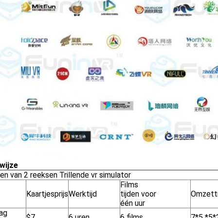
wijze
n van 2 reeksen Trillende vr simulator
Films
Kaartjesprijs
Werktijd
tijden voor
Omzetti
één uur
ag
$7
6 uren
6 films
7*5 *5*