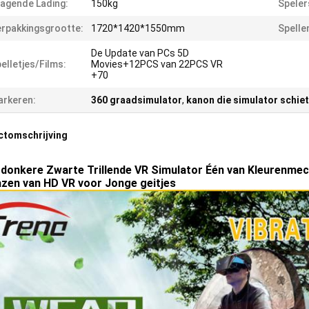
agende Lading:
150kg
Speler
rpakkingsgrootte:
1720*1420*1550mm
Spelle
De Update van PCs 5D
elletjes/Films:
Movies+12PCS van 22PCS VR
+70
rkeren:
360 graadsimulator
,
kanon die simulator schie
ctomschrijving
donkere Zwarte Trillende VR Simulator Één van Kleurenmec
azen van HD VR voor Jonge geitjes