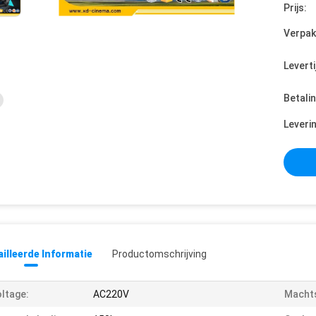
Prijs:
Verpak
Leverti
Betali
Leveri
illeerde Informatie
Productomschrijving
ltage:
AC220V
Machts