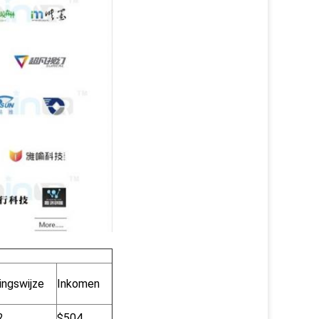
ngswijze
Inkomen
2
$504