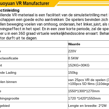
ctinleiding
illende VR-materiaal is een faciliteit van de simulatietrilling met
schappen een goede echo aantrekken. De spelers bevinden zich
illen beweging voelen van omhoog, onderaan, het linker, juist, als
vingseffect in het spel. En in een zeer korte periode, zal de 
r u in een 360 graad virtuele werkelijkheidsscène ervaart. Behan
tor durft uit te dagen.
Waarde
e
220V
classificatie
0.5KW
ht
152
KG+30KG
nde Lading
150kg
van 25pcs VR de spelen (
len binnen
+100pcs 5D films (110degr
e
1550
*
1300
*1270mm
kingsgrootte
1720 *1420*1550mm
gebied
Lengte en breedte:
2*2M