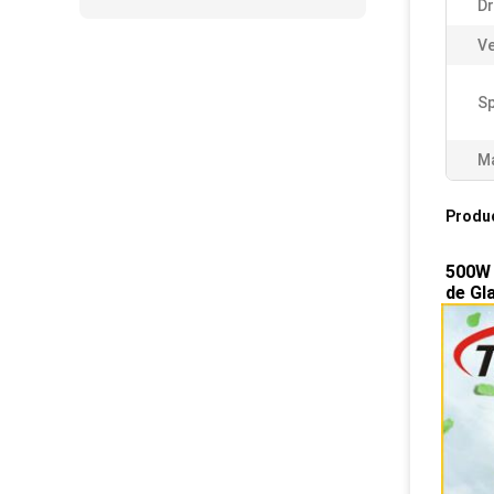
Dr
Ve
Sp
Ma
Produ
500W 
de Gl