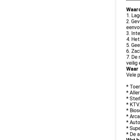
Waaro
1. Lag
2. Gev
eenvou
3. Int
4. Het
5. Gee
6. Zac
7. De 
veilig
Waar 
Vele p
* Toer
* Alle
* Ster
* KTV.
* Bios
* Arca
* Auto
* Sup
* De 