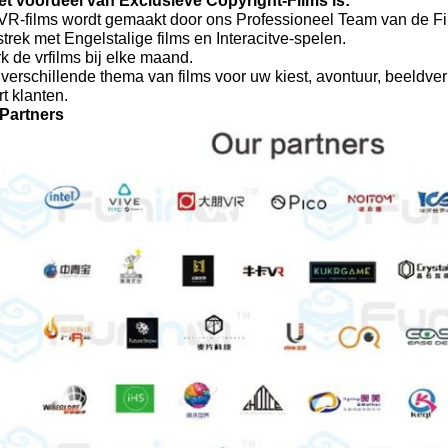
et voordeel van Exclusieve Copyright-Films is:
VR-films wordt gemaakt door ons Professioneel Team van de Fi
trek met Engelstalige films en Interacitve-spelen.
k de vrfilms bij elke maand.
verschillende thema van films voor uw kiest, avontuur, beeldverh
rt klanten.
Partners