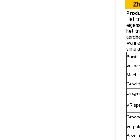
Produ
Het tr
eigen
het tr
aardbe
wannee
simula
Punt
Voltag
Machts
Gewic
Drage
VR spe
Groott
Verpak
Bezet 