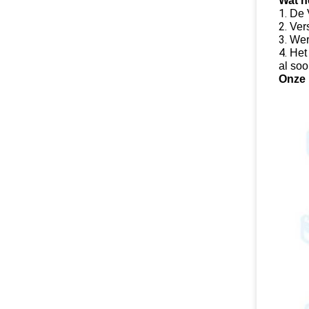
Wat h
1.
De 
2.
Vers
3.
Wer
4.
Het 
al soo
Onze 