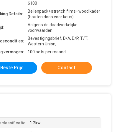
6100
Bellenpack+stretch films+wood kader
king Details:
(houten doos voor keus)
Volgens de daadwerkelijke
jd:
voorwaarden
Bevestigingsbrief, D/A, D/P, T/T,
ngscondities:
Western Union,
ng vermogen:
100 sets per maand
Beste Prijs
Contact
classificatie:
1.2kw