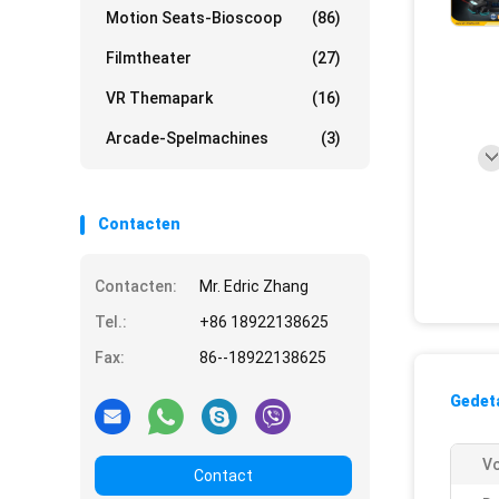
Motion Seats-Bioscoop
(86)
Filmtheater
(27)
VR Themapark
(16)
Arcade-Spelmachines
(3)
Contacten
Contacten:
Mr. Edric Zhang
Tel.:
+86 18922138625
Fax:
86--18922138625
Gedeta
Vo
Contact