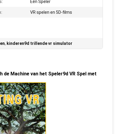
s:
Één Speler
n:
VR spelen en 5D-films
ten
,
kinderen9d trillende vr simulator
h de Machine van het Speler9d VR Spel met