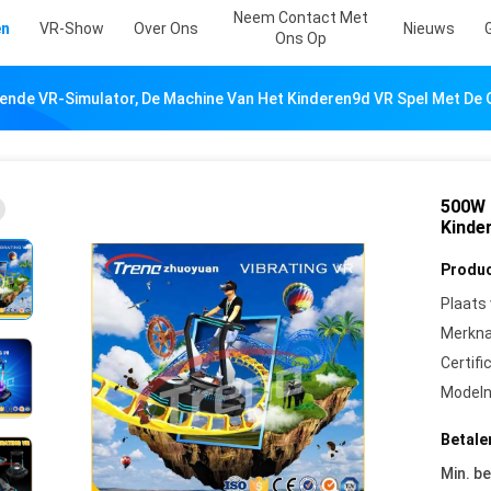
Neem Contact Met
en
VR-Show
Over Ons
Nieuws
Ons Op
lende VR-Simulator, De Machine Van Het Kinderen9d VR Spel Met De
500W 
Kinde
Produc
Plaats
Merkn
Certifi
Model
Betale
Min. be