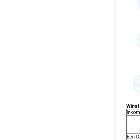
Winst
Inkome
Één D