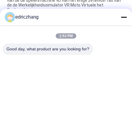
van de de spelenmachine 9D van het enige zetel9dvr ras van
de de Werkelijkheidssimulator VR Moto Virtuele het
Spelmachine
edriczhang
Van de de Simulatorf1 Raceauto van de Pretpark9d de
Virtuele Werkelijkheid Machine 550KG 2.5*1.9*1.7M
1:53 PM
Staalmetaal 6 de Stoel9d VR Bioskoop van de Zetels6dof
Elektrische Motie VR
Good day, what product are you looking for?
populaire categorieën
Alle
Vr-
9D VR-Simulator
Bewegingssimulator
Vr Die Simulator 
VR Racing Simulator
Schieten
VR Flight Simulator
VR Sports Simulator
Motion Seats-