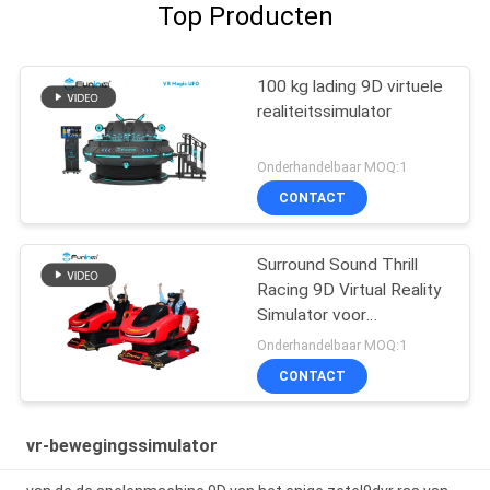
Top Producten
100 kg lading 9D virtuele
realiteitssimulator
Onderhandelbaar MOQ:1
CONTACT
Surround Sound Thrill
Racing 9D Virtual Reality
Simulator voor
Entertainment Locations
Onderhandelbaar MOQ:1
CONTACT
vr-bewegingssimulator