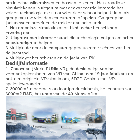
om in echte wildernissen en bossen te zetten. Het draadloze
simulatiekanon is uitgerust met geavanceerde infrarode het
volgen technologie die u nauwkeuriger schoot helpt. U kunt als
groep met uw vrienden concurreren of spelen. Ga greep het
jachtgeweer, streeft en de trekker aan schot trekt.
1.
Het draadloze simulatiekanon biedt echte het schieten
ervaring aan.
2. Uitgerust met infrarode straal die technologie volgen om schot
nauwkeuriger te helpen.
3.Multiple de door de computer geproduceerde scènes van het
de jachtspel.
4.Multiplayer het schieten en de jacht van PK.
Bedrijfsinformatie
1.
Zhuoyuan (Merk: FUNin VR), de deskundige van het
vermaakoplossingen van VR van China, een 19 jaar fabrikant en
ook een originele VR-simulators, 5D7D Cenima met VR-
spelenleverancier.
2.
30000m2 moderne standaardproductiebasis, het centrum van
3000m2 R&D, het team van de 40 Mensenfilm.