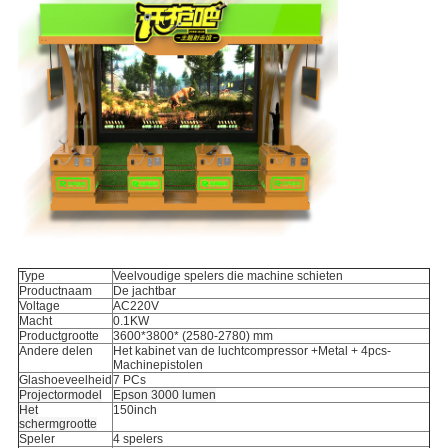
Type
Veelvoudige spelers die machine schieten
Productnaam
De jachtbar
Voltage
AC220V
Macht
0.1KW
Productgrootte
3600*3800* (2580-2780) mm
Andere delen
Het kabinet van de luchtcompressor +Metal + 4pcs-
Machinepistolen
Glashoeveelheid
7 PCs
Projectormodel
Epson 3000 lumen
Het
150inch
schermgrootte
Speler
4 spelers