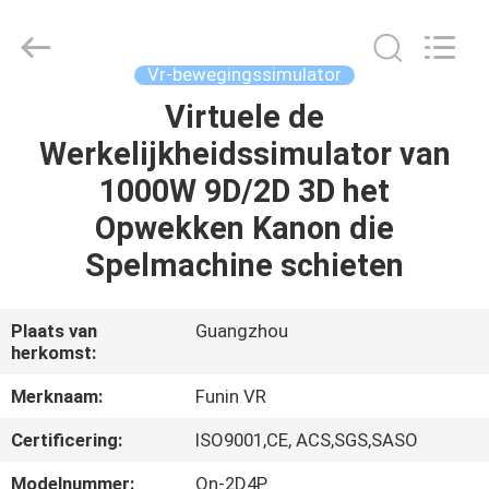
2026
Zhuoyuan
Co.,Ltd.
All
Rights
Vr-bewegingssimulator
Reserved.
Virtuele de
HUIS
Werkelijkheidssimulator van
PRODUCTEN
1000W 9D/2D 3D het
Opwekken Kanon die
VR-
Spelmachine schieten
SHOW
Plaats van
Guangzhou
herkomst:
OVER
ONS
Merknaam:
Funin VR
Certificering:
ISO9001,CE, ACS,SGS,SASO
FABRIEKSRONDLEIDING
Modelnummer:
Qn-2D4P