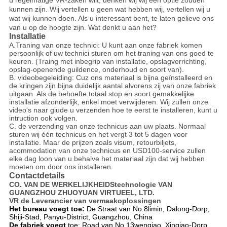
u regelmatige VR-zaken wilt, denken wij wij een optie zouden
kunnen zijn. Wij vertellen u geen wat hebben wij, vertellen wij u
wat wij kunnen doen. Als u interessant bent, te laten gelieve ons
van u op de hoogte zijn. Wat denkt u aan het?
Installatie
A.Traning van onze technici: U kunt aan onze fabriek komen
persoonlijk of uw technici sturen om het traning van ons goed te
keuren. (Traing met inbegrip van installatie, opslagverrichting,
opslag-openende guildence, onderhoud en soort van).
B. videobegeleiding: Cuz ons materiaal is bijna geïnstalleerd en
de kringen zijn bijna duidelijk aantal alvorens zij van onze fabriek
uitgaan. Als de behoefte totaal stop en soort gemakkelijke
installatie afzonderlijk, enkel moet verwijderen. Wij zullen onze
video's naar giude u verzenden hoe te eerst te installeren, kunt u
intruction ook volgen.
C. de verzending van onze technicus aan uw plaats. Normaal
sturen wij één technicus en het vergt 3 tot 5 dagen voor
installatie. Maar de prijzen zoals visum, retourbiljets,
acommodation van onze technicus en USD100-service zullen
elke dag loon van u behalve het materiaal zijn dat wij hebben
moeten om door ons installeren.
Contactdetails
CO. VAN DE WERKELIJKHEIDStechnologie VAN
GUANGZHOU ZHUOYUAN VIRTUEEL, LTD.
VR de Leverancier van vermaakoplossingen
Het bureau voegt toe:
De Straat van No.8limin, Dalong-Dorp,
Shiji-Stad, Panyu-District, Guangzhou, China
De fabriek voegt
toe: Road van No.13wenqiao, Xinqiao-Dorp,