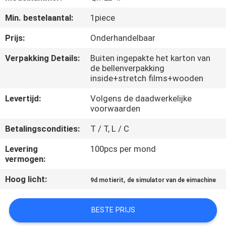
Min. bestelaantal:
1piece
KWALITEITSCONTROLE
Prijs:
Onderhandelbaar
NEEM
Verpakking Details:
Buiten ingepakte het karton van
de bellenverpakking
CONTACT
inside+stretch films+wooden
MET
Levertijd:
Volgens de daadwerkelijke
ONS
voorwaarden
OP
Betalingscondities:
T / T, L / C
Levering
100pcs per mond
NIEUWS
vermogen:
Hoog licht:
,
9d motierit
de simulator van de eimachine
GEVALLEN
BESTE PRIJS
SITEMAP