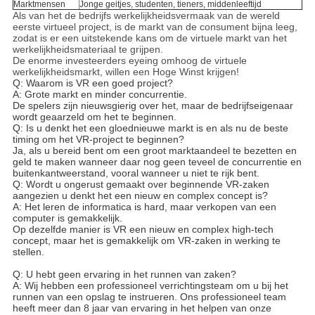
Marktmensen
Jonge geitjes, studenten, tieners, middenleeftijd
Als van het de bedrijfs werkelijkheidsvermaak van de wereld
eerste virtueel project, is de markt van de consument bijna leeg,
zodat is er een uitstekende kans om de virtuele markt van het
werkelijkheidsmateriaal te grijpen.
De enorme investeerders eyeing omhoog de virtuele
werkelijkheidsmarkt, willen een Hoge Winst krijgen!
Q: Waarom is VR een goed project?
A: Grote markt en minder concurrentie.
De spelers zijn nieuwsgierig over het, maar de bedrijfseigenaar
wordt geaarzeld om het te beginnen.
Q: Is u denkt het een gloednieuwe markt is en als nu de beste
timing om het VR-project te beginnen?
Ja, als u bereid bent om een groot marktaandeel te bezetten en
geld te maken wanneer daar nog geen teveel de concurrentie en
buitenkantweerstand, vooral wanneer u niet te rijk bent.
Q: Wordt u ongerust gemaakt over beginnende VR-zaken
aangezien u denkt het een nieuw en complex concept is?
A: Het leren de informatica is hard, maar verkopen van een
computer is gemakkelijk.
Op dezelfde manier is VR een nieuw en complex high-tech
concept, maar het is gemakkelijk om VR-zaken in werking te
stellen.
Q: U hebt geen ervaring in het runnen van zaken?
A: Wij hebben een professioneel verrichtingsteam om u bij het
runnen van een opslag te instrueren. Ons professioneel team
heeft meer dan 8 jaar van ervaring in het helpen van onze