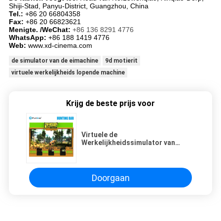
Shiji-Stad, Panyu-District, Guangzhou, China
Tel.:
+86 20 66804358
Fax:
+86 20 66823621
Menigte. /WeChat:
+86 136 8291 4776
WhatsApp:
+86 188 1419 4776
Web:
www.xd-cinema.com
de simulator van de eimachine
9d motierit
virtuele werkelijkheids lopende machine
Krijg de beste prijs voor
Virtuele de
Werkelijkheidssimulator van
1000W 9D/2D 3D het Opwekken
Kanon die Spelmachine schieten
Doorgaan