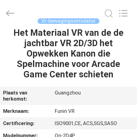
2026
Zhuoyuan
Co.,Ltd.
All
Rights
Vr-bewegingssimulator
Reserved.
Het Materiaal VR van de de
HUIS
jachtbar VR 2D/3D het
PRODUCTEN
Opwekken Kanon die
Spelmachine voor Arcade
VR-
Game Center schieten
SHOW
Plaats van
Guangzhou
herkomst:
OVER
ONS
Merknaam:
Funin VR
Certificering:
ISO9001,CE, ACS,SGS,SASO
FABRIEKSRONDLEIDING
Modelnummer:
Qn-2D4P