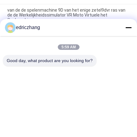
van de de spelenmachine 9D van het enige zetel9dvr ras van
de de Werkelijkheidssimulator VR Moto Virtuele het
Spelmachine
edriczhang
Van de de Simulatorf1 Raceauto van de Pretpark9d de
Virtuele Werkelijkheid Machine 550KG 2.5*1.9*1.7M
5:59 AM
Staalmetaal 6 de Stoel9d VR Bioskoop van de Zetels6dof
Elektrische Motie VR
Good day, what product are you looking for?
populaire categorieën
Alle
Vr-
9D VR-Simulator
Bewegingssimulator
Vr Die Simulator 
VR Racing Simulator
Schieten
VR Flight Simulator
VR Sports Simulator