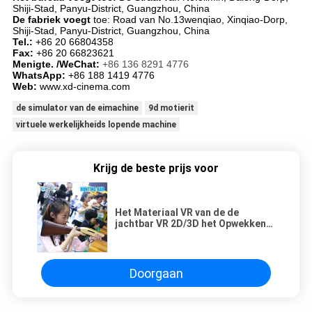
Shiji-Stad, Panyu-District, Guangzhou, China
De fabriek voegt
toe: Road van No.13wenqiao, Xinqiao-Dorp,
Shiji-Stad, Panyu-District, Guangzhou, China
Tel.:
+86 20 66804358
Fax:
+86 20 66823621
Menigte. /WeChat:
+86 136 8291 4776
WhatsApp:
+86 188 1419 4776
Web:
www.xd-cinema.com
de simulator van de eimachine
9d motierit
virtuele werkelijkheids lopende machine
Krijg de beste prijs voor
Het Materiaal VR van de de
jachtbar VR 2D/3D het Opwekken
Kanon die Spelmachine voor
Arcade Game Center schieten
Doorgaan