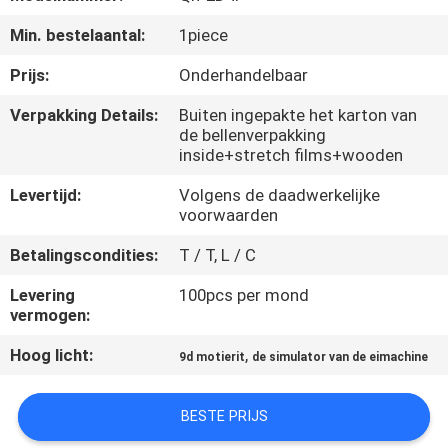
Min. bestelaantal:
1piece
KWALITEITSCONTROLE
Prijs:
Onderhandelbaar
NEEM
Verpakking Details:
Buiten ingepakte het karton van
de bellenverpakking
CONTACT
inside+stretch films+wooden
MET
Levertijd:
Volgens de daadwerkelijke
ONS
voorwaarden
OP
Betalingscondities:
T / T, L / C
Levering
100pcs per mond
NIEUWS
vermogen:
Hoog licht:
,
9d motierit
de simulator van de eimachine
GEVALLEN
BESTE PRIJS
SITEMAP