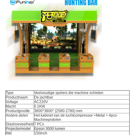
Type
Veelvoudige spelers die machine schieten
Productnaam
De jachtbar
Voltage
AC220V
Macht
0.1KW
Productgrootte
3600*3800* (2580-2780) mm
Andere delen
Het kabinet van de luchtcompressor +Metal + 4pcs-
Machinepistolen
Glashoeveelheid
7 PCs
Projectormodel
Epson 3000 lumen
Het
150inch