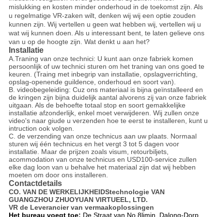
mislukking en kosten minder onderhoud in de toekomst zijn. Als
u regelmatige VR-zaken wilt, denken wij wij een optie zouden
kunnen zijn. Wij vertellen u geen wat hebben wij, vertellen wij u
wat wij kunnen doen. Als u interessant bent, te laten gelieve ons
van u op de hoogte zijn. Wat denkt u aan het?
Installatie
A.Traning van onze technici: U kunt aan onze fabriek komen
persoonlijk of uw technici sturen om het traning van ons goed te
keuren. (Traing met inbegrip van installatie, opslagverrichting,
opslag-openende guildence, onderhoud en soort van).
B. videobegeleiding: Cuz ons materiaal is bijna geïnstalleerd en
de kringen zijn bijna duidelijk aantal alvorens zij van onze fabriek
uitgaan. Als de behoefte totaal stop en soort gemakkelijke
installatie afzonderlijk, enkel moet verwijderen. Wij zullen onze
video's naar giude u verzenden hoe te eerst te installeren, kunt u
intruction ook volgen.
C. de verzending van onze technicus aan uw plaats. Normaal
sturen wij één technicus en het vergt 3 tot 5 dagen voor
installatie. Maar de prijzen zoals visum, retourbiljets,
acommodation van onze technicus en USD100-service zullen
elke dag loon van u behalve het materiaal zijn dat wij hebben
moeten om door ons installeren.
Contactdetails
CO. VAN DE WERKELIJKHEIDStechnologie VAN
GUANGZHOU ZHUOYUAN VIRTUEEL, LTD.
VR de Leverancier van vermaakoplossingen
Het bureau voegt toe:
De Straat van No.8limin, Dalong-Dorp,