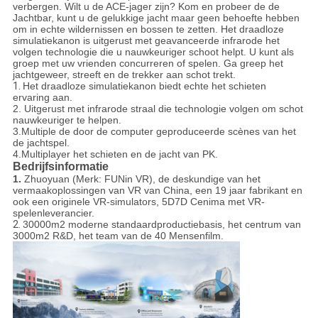
verbergen. Wilt u de ACE-jager zijn? Kom en probeer de de
Jachtbar, kunt u de gelukkige jacht maar geen behoefte hebben
om in echte wildernissen en bossen te zetten. Het draadloze
simulatiekanon is uitgerust met geavanceerde infrarode het
volgen technologie die u nauwkeuriger schoot helpt. U kunt als
groep met uw vrienden concurreren of spelen. Ga greep het
jachtgeweer, streeft en de trekker aan schot trekt.
1.
Het draadloze simulatiekanon biedt echte het schieten
ervaring aan.
2. Uitgerust met infrarode straal die technologie volgen om schot
nauwkeuriger te helpen.
3.Multiple de door de computer geproduceerde scènes van het
de jachtspel.
4.Multiplayer het schieten en de jacht van PK.
Bedrijfsinformatie
1.
Zhuoyuan (Merk: FUNin VR), de deskundige van het
vermaakoplossingen van VR van China, een 19 jaar fabrikant en
ook een originele VR-simulators, 5D7D Cenima met VR-
spelenleverancier.
2.
30000m2 moderne standaardproductiebasis, het centrum van
3000m2 R&D, het team van de 40 Mensenfilm.