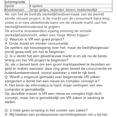
schermgrootte
Speler
4 spelers
Marktmensen
Jonge geitjes, studenten, tieners, middenleeftijd
Als van het de bedrijfs werkelijkheidsvermaak van de wereld
eerste virtueel project, is de markt van de consument bijna leeg,
zodat is er een uitstekende kans om de virtuele markt van het
werkelijkheidsmateriaal te grijpen.
De enorme investeerders eyeing omhoog de virtuele
werkelijkheidsmarkt, willen een Hoge Winst krijgen!
Q: Waarom is VR een goed project?
A: Grote markt en minder concurrentie.
De spelers zijn nieuwsgierig over het, maar de bedrijfseigenaar
wordt geaarzeld om het te beginnen.
Q: Is u denkt het een gloednieuwe markt is en als nu de beste
timing om het VR-project te beginnen?
Ja, als u bereid bent om een groot marktaandeel te bezetten en
geld te maken wanneer daar nog geen teveel de concurrentie en
buitenkantweerstand, vooral wanneer u niet te rijk bent.
Q: Wordt u ongerust gemaakt over beginnende VR-zaken
aangezien u denkt het een nieuw en complex concept is?
A: Het leren de informatica is hard, maar verkopen van een
computer is gemakkelijk.
Op dezelfde manier is VR een nieuw en complex high-tech
concept, maar het is gemakkelijk om VR-zaken in werking te
stellen.
Q: U hebt geen ervaring in het runnen van zaken?
A: Wij hebben een professioneel verrichtingsteam om u bij het