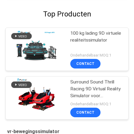
Top Producten
100 kg lading 9D virtuele
realiteitssimulator
Onderhandelbaar MOQ:1
CONTACT
Surround Sound Thrill
Racing 9D Virtual Reality
Simulator voor
Entertainment Locations
Onderhandelbaar MOQ:1
CONTACT
vr-bewegingssimulator