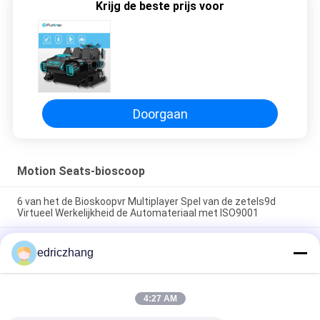
Krijg de beste prijs voor
Doorgaan
Motion Seats-bioscoop
6 van het de Bioskoopvr Multiplayer Spel van de zetels9d
Virtueel Werkelijkheid de Automateriaal met ISO9001
Virtuele van het de Simulatorspel van
edriczhang
Werkelijkheidsmultiplayer Vr Machine 6 Zetels die de
Simulator van 9d rennen VR
Van het de Simulatorspel van Multiplayer Vr van de FuninVR
4:27 AM
Virtuele Werkelijkheid Machine 6 Zetels die de Simulator van
9d rennen VR