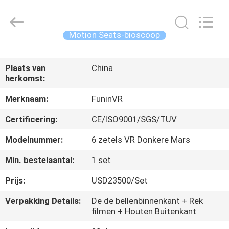
2026
Zhuoyuan
Co.,Ltd.
All
Rights
Motion Seats-bioscoop
Reserved.
HUIS
Plaats van
China
herkomst:
PRODUCTEN
Merknaam:
FuninVR
VR-
Certificering:
CE/ISO9001/SGS/TUV
SHOW
Modelnummer:
6 zetels VR Donkere Mars
Min. bestelaantal:
1 set
OVER
Prijs:
USD23500/Set
ONS
Verpakking Details:
De de bellenbinnenkant + Rek
filmen + Houten Buitenkant
FABRIEKSRONDLEIDING