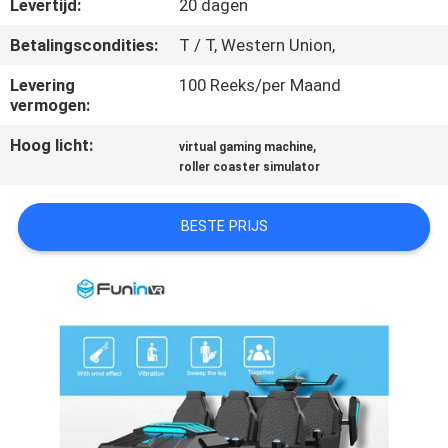
Levertijd:
20 dagen
KWALITEITSCONTROLE
Betalingscondities:
T / T, Western Union,
Levering
100 Reeks/per Maand
NEEM
vermogen:
CONTACT
Hoog licht:
,
virtual gaming machine
roller coaster simulator
MET
ONS
BESTE PRIJS
OP
NIEUWS
GEVALLEN
SITEMAP