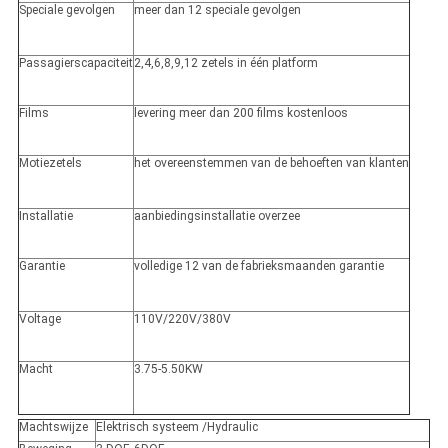
Speciale gevolgen
meer dan 12 speciale gevolgen
Passagierscapaciteit
2,4,6,8,9,12 zetels in één platform
Films
levering meer dan 200 films kostenloos
Motiezetels
het overeenstemmen van de behoeften van klanten
Installatie
aanbiedingsinstallatie overzee
Garantie
volledige 12 van de fabrieksmaanden garantie
Voltage
110V/220V/380V
Macht
3.75-5.50KW
Machtswijze
Elektrisch systeem /Hydraulic