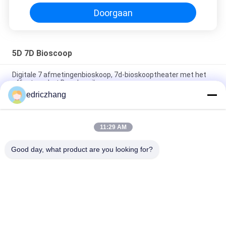
Doorgaan
5D 7D Bioscoop
Digitale 7 afmetingenbioskoop, 7d-bioskooptheater met het
effect van het Beenbereik
edriczhang
6 DOF het Vermaak7d Bioscoop van het Themapark met het
Schermbeeldschermsysteem
11:29 AM
Het verbazen Schietend Spel7d Bioscoop 6/8 Zetels met 5,1
kanaliseert Audio
Good day, what product are you looking for?
populaire categorieën
Alle
Vr-
9D VR-Simulator
Bewegingssimulator