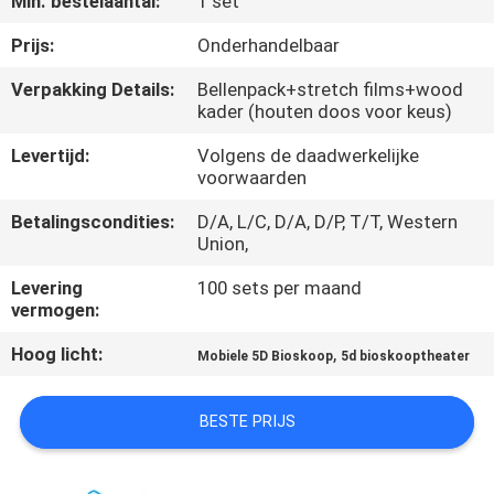
Min. bestelaantal:
1 set
KWALITEITSCONTROLE
Prijs:
Onderhandelbaar
Verpakking Details:
Bellenpack+stretch films+wood
kader (houten doos voor keus)
NEEM
CONTACT
Levertijd:
Volgens de daadwerkelijke
voorwaarden
MET
Betalingscondities:
D/A, L/C, D/A, D/P, T/T, Western
ONS
Union,
OP
Levering
100 sets per maand
vermogen:
NIEUWS
Hoog licht:
,
Mobiele 5D Bioskoop
5d bioskooptheater
GEVALLEN
BESTE PRIJS
SITEMAP