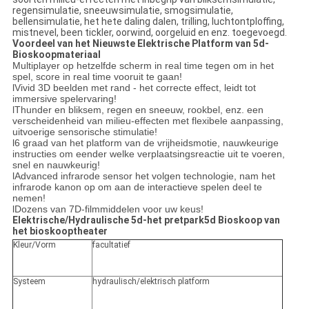
regensimulatie, sneeuwsimulatie, smogsimulatie,
bellensimulatie, het hete daling dalen, trilling, luchtontploffing,
mistnevel, been tickler, oorwind, oorgeluid en enz. toegevoegd.
Voordeel van het Nieuwste Elektrische Platform van 5d-
Bioskoopmateriaal
Multiplayer op hetzelfde scherm in real time tegen om in het
spel, score in real time vooruit te gaan!
lVivid 3D beelden met rand - het correcte effect, leidt tot
immersive spelervaring!
lThunder en bliksem, regen en sneeuw, rookbel, enz. een
verscheidenheid van milieu-effecten met flexibele aanpassing,
uitvoerige sensorische stimulatie!
l6 graad van het platform van de vrijheidsmotie, nauwkeurige
instructies om eender welke verplaatsingsreactie uit te voeren,
snel en nauwkeurig!
lAdvanced infrarode sensor het volgen technologie, nam het
infrarode kanon op om aan de interactieve spelen deel te
nemen!
lDozens van 7D-filmmiddelen voor uw keus!
Elektrische/Hydraulische 5d-het pretpark5d Bioskoop van
het bioskooptheater
Kleur/Vorm
facultatief
Systeem
hydraulisch/elektrisch platform