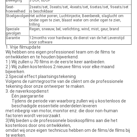
Beweging
3 DOF, 6DOF
Seat-
2seats/set, 3seats/set, 4seats/set, 6setas/set, 9seats/set
hoeveelheid
is beschikbaar
Stoelgevolgen
Het achter porren, Luchtinjectie, Beenbereik, slaglucht om
onder ogen te zien, blaast water om onder ogen te zien,
trilling
Speciale
Regen, sneeuw, bel, verlichting, wind, mist, geur, brand
gevolgen
Garantie
12months voor hardware, de dienst van de het Levenstijd
voor software
1. Vrije filmupdate
Wij hebben ons eigen professioneel team om de films te
ontwikkelen en te houden bijwerkend.
1 ) Wij zullen u 70 films in de eerste keer aanbieden.
2 ) Wij zullen kostenloos 2 nieuwe films voor elke maand
bijwerken.
2.Special effect plaatsingstekening
Volgens de ruimtegrootte van de cliënt om de professionele
tekening door onze ontwerper te maken.
3. de naverkoopdienst
Één jaargarantie
Tijdens de periode van waarborg zullen wij u kostenloos de
beschadigde essentiële onderdelen leveren
met inbegrip van motor, monitor enz. die door non-human
factoren wordt veroorzaakt.
3)Wij bieden u de professionele bioskoopfilms aan die het
kostenloos door ons ontwikkelen,
omdat wij onze eigen technicus hebben om de films/de films bij
te werken.