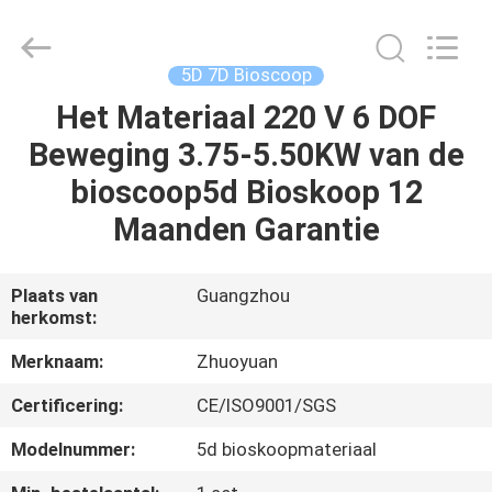
2026
Zhuoyuan
Co.,Ltd.
All
Rights
5D 7D Bioscoop
Reserved.
Het Materiaal 220 V 6 DOF
HUIS
Beweging 3.75-5.50KW van de
PRODUCTEN
bioscoop5d Bioskoop 12
Maanden Garantie
VR-
SHOW
Plaats van
Guangzhou
herkomst:
OVER
Merknaam:
Zhuoyuan
ONS
Certificering:
CE/ISO9001/SGS
Modelnummer:
5d bioskoopmateriaal
FABRIEKSRONDLEIDING