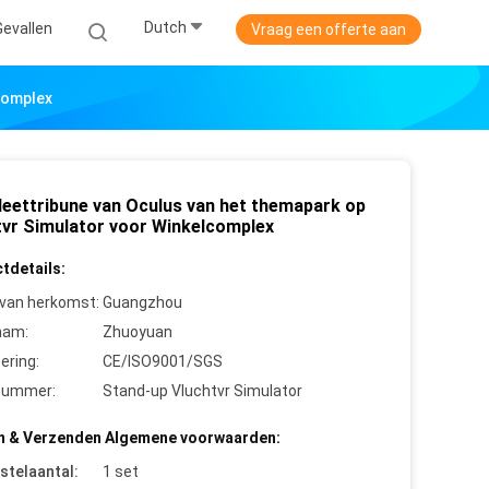
Dutch
Gevallen
Vraag een offerte aan
complex
leettribune van Oculus van het themapark op
tvr Simulator voor Winkelcomplex
tdetails:
 van herkomst:
Guangzhou
aam:
Zhuoyuan
cering:
CE/ISO9001/SGS
nummer:
Stand-up Vluchtvr Simulator
n & Verzenden Algemene voorwaarden:
stelaantal:
1 set