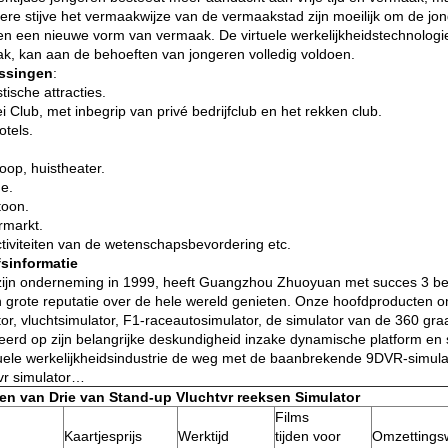
ere stijve het vermaakwijze van de vermaakstad zijn moeilijk om de jon
en een nieuwe vorm van vermaak. De virtuele werkelijkheidstechnologie 
k, kan aan de behoeften van jongeren volledig voldoen.
ssingen
:
stische attracties.
lei Club, met inbegrip van privé bedrijfclub en het rekken club.
otels.
oop, huistheater.
de.
toon.
rmarkt.
ctiviteiten van de wetenschapsbevordering etc.
fsinformatie
zijn onderneming in 1999, heeft Guangzhou Zhuoyuan met succes 3 b
n grote reputatie over de hele wereld genieten. Onze hoofdproducten 
tor, vluchtsimulator, F1-raceautosimulator, de simulator van de 360 g
erd op zijn belangrijke deskundigheid inzake dynamische platform en 
tuele werkelijkheidsindustrie de weg met de baanbrekende 9DVR-simulator
 vr simulator…
en van Drie van Stand-up Vluchtvr reeksen Simulator
Films
Kaartjesprijs
Werktijd
tijden voor
Omzettingsw