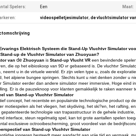
ntal Spelers:
Een
Maat:
rkeren:
videospelletjesimulator
,
de vluchtsimulator va
ctomschrijving
rvarings Elektrisch Systeem die Stand-Up Vluchtvr Simulator vo
 Stand-up de Vluchtvr Simulator van Zhuoyuan?
de
tor van
Zhuoyuan
is
Stand-up Vlucht VR
een bevindende spelerv
ren, die op het eibioskoop van 9D vr gebaseerd is. De vluchtvr Simulat
, neemt u in de virtuele wereld. Er zijn velen type u, zoals de explorat
d, het alpiene bungee springen. Slechts kunt u niet denken zonder u n
vr Simulator eerder dan andere simulator meer immersive, Hoge eind i
rilling. Er is de pauzeknoop voor klanten gemakkelijk te raken wanneer
el van Stand-up Vluchtvr Simulator
tief concept, het recentste en populairste technologische product op d
r motiespelen als het vliegen, het skydiving, het ski?en, het rafting, 
 gepatenteerde technologie van trapasstructuur in de gehele industrie, 
d interface, steun regelmatig spel, kan tot grote aantallen spelen to
ntal exclusieve octrooibescherming, groot voordeel van de bedrijfsconc
erspectief van Stand-up Vluchtvr Simulator
entijdse jongeren besteedt meer aandacht aan vrije tijd en vermaak, ma