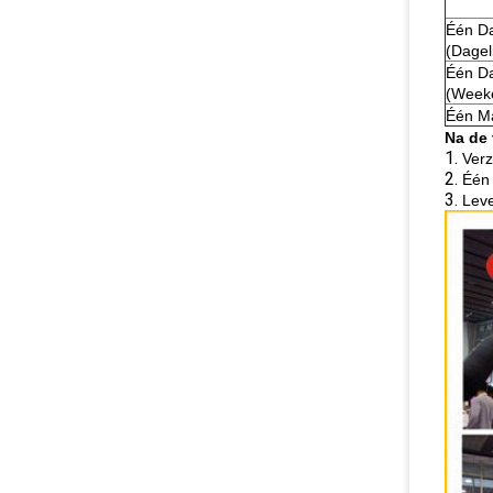
Één D
(Dageli
Één D
(Week
Één M
Na de
1.
Verz
2.
Één 
3.
Leve