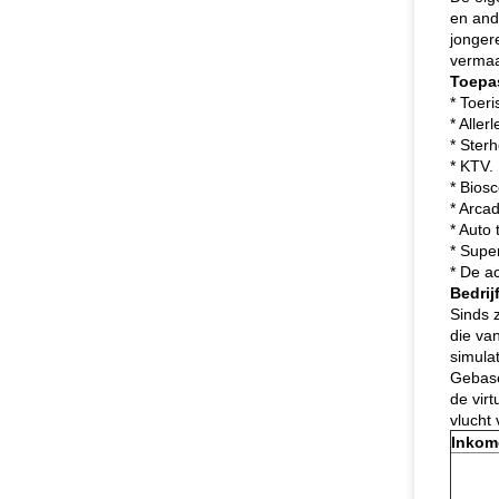
en and
jonger
vermaa
Toepa
* Toeri
* Aller
* Sterh
* KTV.
* Biosc
* Arca
* Auto 
* Supe
* De a
Bedrij
Sinds 
die va
simula
Gebase
de vir
vlucht
Inkom