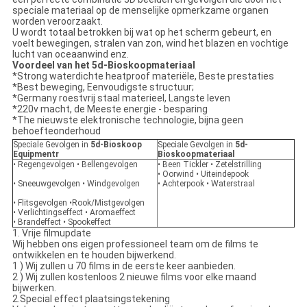
speciale materiaal op de menselijke opmerkzame organen
worden veroorzaakt.
U wordt totaal betrokken bij wat op het scherm gebeurt, en
voelt bewegingen, stralen van zon, wind het blazen en vochtige
lucht van oceaanwind enz.
Voordeel van het 5d-Bioskoopmateriaal
*Strong waterdichte heatproof materiële, Beste prestaties
*Best beweging, Eenvoudigste structuur;
*Germany roestvrij staal materieel, Langste leven
*220v macht, de Meeste energie - besparing
*The nieuwste elektronische technologie, bijna geen
behoefteonderhoud
Speciale Gevolgen in
5d-Bioskoop
Speciale Gevolgen in
5d-
Equipmentr
Bioskoopmateriaal
• Regengevolgen • Bellengevolgen
• Been Tickler • Zetelstrilling
• Oorwind • Uiteindepook
• Sneeuwgevolgen • Windgevolgen
• Achterpook • Waterstraal
• Flitsgevolgen •Rook/Mistgevolgen
• Verlichtingseffect • Aromaeffect
• Brandeffect • Spookeffect
1. Vrije filmupdate
Wij hebben ons eigen professioneel team om de films te
ontwikkelen en te houden bijwerkend.
1 ) Wij zullen u 70 films in de eerste keer aanbieden.
2 ) Wij zullen kostenloos 2 nieuwe films voor elke maand
bijwerken.
2.Special effect plaatsingstekening