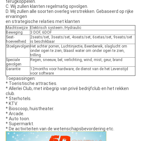
terugkoppelen.
C. Wij zullen klanten regelmatig opvolgen.
D. Wij zullen alle soorten overleg verstrekken. Gebaseerd op rijke
ervaringen
en strategische relaties met klanten
Machtswijze
Elektrisch systeem /Hydraulic
Beweging
3 DOF, 6DOF
Seat-
2seats/set, 3seats/set, 4seats/set, 6setas/set, 9seats/set
hoeveelheid
is beschikbaar
Stoelgevolgen
Het achter porren, Luchtinjectie, Beenbereik, slaglucht om
onder ogen te zien, blaast water om onder ogen te zien,
trilling
Speciale
Regen, sneeuw, bel, verlichting, wind, mist, geur, brand
gevolgen
Garantie
12months voor hardware, de dienst van de het Levenstijd
voor software
Toepassingen:
* Toeristische attracties.
* Allerlei Club, met inbegrip van privé bedrijfclub en het rekken
club.
* Sterhotels.
* KTV.
* Bioscoop, huistheater.
* Arcade.
* Auto toon.
* Supermarkt.
* De activiteiten van de wetenschapsbevordering etc.