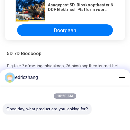
Aangepast 5D-Bioskooptheater 6
DOF Elektrisch Platform voor
Winkelcentrum
Doorgaan
5D 7D Bioscoop
Digitale 7 afmetingenbioskoop, 7d-bioskooptheater met het
effect van het Beenbereik
edriczhang
6 DOF het Vermaak7d Bioscoop van het Themapark met het
Schermbeeldschermsysteem
10:50 AM
Het verbazen Schietend Spel7d Bioscoop 6/8 Zetels met 5,1
kanaliseert Audio
Good day, what product are you looking for?
populaire categorieën
Alle