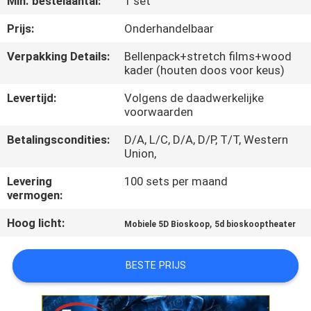
Min. bestelaantal:
1 set
KWALITEITSCONTROLE
Prijs:
Onderhandelbaar
Verpakking Details:
Bellenpack+stretch films+wood
kader (houten doos voor keus)
NEEM
CONTACT
Levertijd:
Volgens de daadwerkelijke
voorwaarden
MET
Betalingscondities:
D/A, L/C, D/A, D/P, T/T, Western
ONS
Union,
OP
Levering
100 sets per maand
vermogen:
NIEUWS
Hoog licht:
,
Mobiele 5D Bioskoop
5d bioskooptheater
GEVALLEN
BESTE PRIJS
SITEMAP