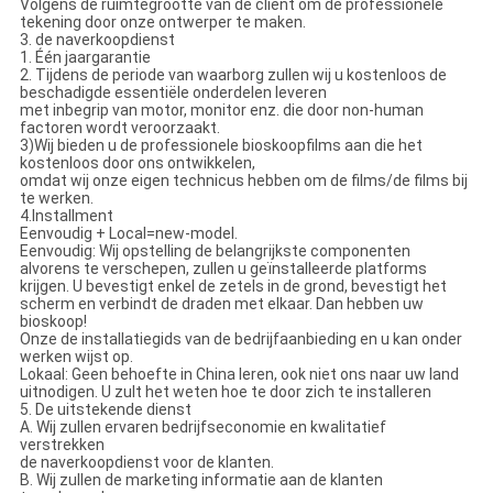
Volgens de ruimtegrootte van de cliënt om de professionele
tekening door onze ontwerper te maken.
3. de naverkoopdienst
1. Één jaargarantie
2. Tijdens de periode van waarborg zullen wij u kostenloos de
beschadigde essentiële onderdelen leveren
met inbegrip van motor, monitor enz. die door non-human
factoren wordt veroorzaakt.
3)Wij bieden u de professionele bioskoopfilms aan die het
kostenloos door ons ontwikkelen,
omdat wij onze eigen technicus hebben om de films/de films bij
te werken.
4.Installment
Eenvoudig + Local=new-model.
Eenvoudig: Wij opstelling de belangrijkste componenten
alvorens te verschepen, zullen u geïnstalleerde platforms
krijgen. U bevestigt enkel de zetels in de grond, bevestigt het
scherm en verbindt de draden met elkaar. Dan hebben uw
bioskoop!
Onze de installatiegids van de bedrijfaanbieding en u kan onder
werken wijst op.
Lokaal: Geen behoefte in China leren, ook niet ons naar uw land
uitnodigen. U zult het weten hoe te door zich te installeren
5. De uitstekende dienst
A. Wij zullen ervaren bedrijfseconomie en kwalitatief
verstrekken
de naverkoopdienst voor de klanten.
B. Wij zullen de marketing informatie aan de klanten