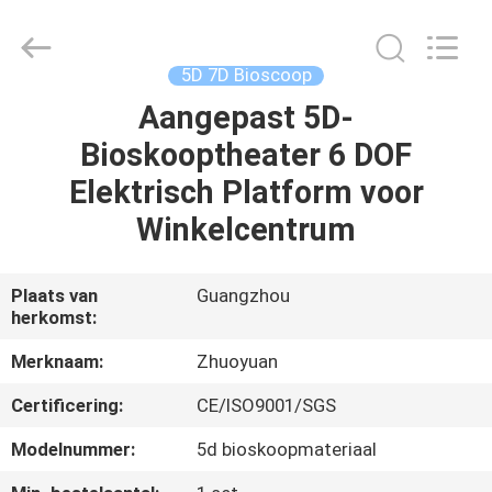
2026
Zhuoyuan
Co.,Ltd.
All
Rights
5D 7D Bioscoop
Reserved.
Aangepast 5D-
HUIS
Bioskooptheater 6 DOF
PRODUCTEN
Elektrisch Platform voor
Winkelcentrum
VR-
SHOW
Plaats van
Guangzhou
herkomst:
OVER
Merknaam:
Zhuoyuan
ONS
Certificering:
CE/ISO9001/SGS
Modelnummer:
5d bioskoopmateriaal
FABRIEKSRONDLEIDING