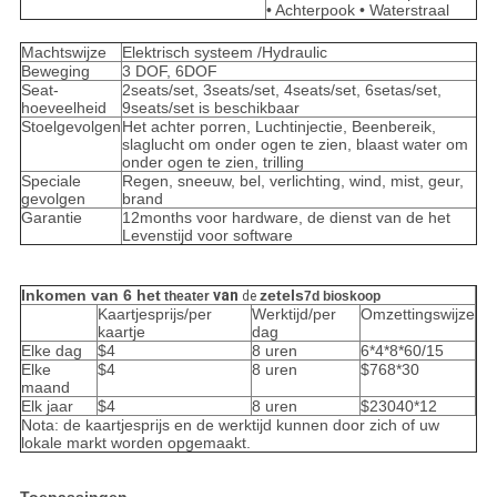
• Achterpook • Waterstraal
Machtswijze
Elektrisch systeem /Hydraulic
Beweging
3 DOF, 6DOF
Seat-
2seats/set, 3seats/set, 4seats/set, 6setas/set,
hoeveelheid
9seats/set is beschikbaar
Stoelgevolgen
Het achter porren, Luchtinjectie, Beenbereik,
slaglucht om onder ogen te zien, blaast water om
onder ogen te zien, trilling
Speciale
Regen, sneeuw, bel, verlichting, wind, mist, geur,
gevolgen
brand
Garantie
12months voor hardware, de dienst van de het
Levenstijd voor software
Inkomen van 6 het
van
zetels
theater
de
7d bioskoop
Kaartjesprijs/per
Werktijd/per
Omzettingswijze
kaartje
dag
Elke dag
$4
8 uren
6*4*8*60/15
Elke
$4
8 uren
$768*30
maand
Elk jaar
$4
8 uren
$23040*12
Nota: de kaartjesprijs en de werktijd kunnen door zich of uw
lokale markt worden opgemaakt.