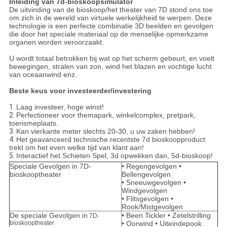
Inleiding van 7d-bioskoopsimulator
De uitvinding van de bioskoop/het theater van 7D stond ons toe
om zich in de wereld van virtuele werkelijkheid te werpen. Deze
technologie is een perfecte combinatie 3D beelden en gevolgen
die door het speciale materiaal op de menselijke opmerkzame
organen worden veroorzaakt.
U wordt totaal betrokken bij wat op het scherm gebeurt, en voelt
bewegingen, stralen van zon, wind het blazen en vochtige lucht
van oceaanwind enz.
Beste keus voor investeerder/investering
1.
Laag investeer, hoge winst!
2.
Perfectioneer voor themapark, winkelcomplex, pretpark,
toerismeplaats.
3.
Kan vierkante meter slechts 20-30, u uw zaken hebben!
4.
Het geavanceerd technische recentste 7d bioskoopproduct
trekt om het even welke tijd van klant aan!
5.
Interactief het Schieten Spel, 3d opwekken dan, 5d-bioskoop!
Speciale Gevolgen in 7D-
• Regengevolgen •
bioskooptheater
Bellengevolgen
• Sneeuwgevolgen •
Windgevolgen
• Flitsgevolgen •
Rook/Mistgevolgen
De speciale Gevolgen in
• Been Tickler • Zetelstrilling
7D-
bioskooptheater
• Oorwind • Uiteindepook