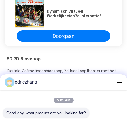
Dynamisch Virtueel
Werkelijkheids7d Interactief
Theater 8/9 Seat voor Pretpark
Doorgaan
5D 7D Bioscoop
Digitale 7 afmetingenbioskoop, 7d-bioskooptheater met het
effect van het Beenbereik
edriczhang
6 DOF het Vermaak7d Bioscoop van het Themapark met het
Schermbeeldschermsysteem
5:01 AM
Het verbazen Schietend Spel7d Bioscoop 6/8 Zetels met 5,1
kanaliseert Audio
Good day, what product are you looking for?
populaire categorieën
Alle