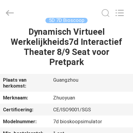
2026
Zhuoyuan
Co.,Ltd.
All
Rights
5D 7D Bioscoop
Reserved.
Dynamisch Virtueel
HUIS
Werkelijkheids7d Interactief
PRODUCTEN
Theater 8/9 Seat voor
Pretpark
VR-
SHOW
Plaats van
Guangzhou
herkomst:
OVER
Merknaam:
Zhuoyuan
ONS
Certificering:
CE/ISO9001/SGS
Modelnummer:
7d bioskoopsimulator
FABRIEKSRONDLEIDING