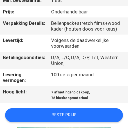
Min. bestelaantal:
1 set
KWALITEITSCONTROLE
Prijs:
Onderhandelbaar
Verpakking Details:
Bellenpack+stretch films+wood
kader (houten doos voor keus)
NEEM
CONTACT
Levertijd:
Volgens de daadwerkelijke
voorwaarden
MET
Betalingscondities:
D/A, L/C, D/A, D/P, T/T, Western
ONS
Union,
OP
Levering
100 sets per maand
vermogen:
NIEUWS
Hoog licht:
,
7 afmetingenbioskoop
7d bioskoopmateriaal
GEVALLEN
BESTE PRIJS
SITEMAP