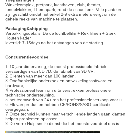
Toepassingen
Winkelcomplex, pretpark, luchthaven, club, theater,
toneelvlekken, Themapark, rond de school enz. Vele plaatsen
zijn geschikt omdat het enkel 2-9 extra meters vergt om de
gehele reeks van machine te plaatsen.
Packaging&shipping
Verpakkingsdetails: De de luchtbelfilm + Rek filmen + Sterk
Houten kader
levertijd: 7-15days na het ontvangen van de storting
Concurrentievoordeel
1.
10 jaar die ervaring, de meest professionele fabriek
vervaardigen van 5D 7D, de fabriek van 9D VR;
2.
Cliënten van meer dan 100 landen.
3.
Onafhankelijke onderzoek en ontwikkelingssoftware en
hardware;
4.
Professioneel team om u te verstrekken professionele
technische ondersteuning.
5.
het teamwerk van 24 uren het professionele verkoop voor u.
6.
Elk van producten hebben CE/ROHS/SASO-certificatie
overgegaan.
7.
Onze technici kunnen naar verschillende landen gaan klanten
helpen problemen oplossen.
8.
De verre Hulp snelle dienst die het meeste voordeel ons is.