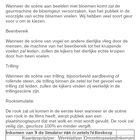
Wanneer de scène aan beelden met bloemen komt zal de
geurmachine de bloemgeur veroorzaken, kan het publiek in de
voorzijde van echte bloemen voelen. Wij hebben veel soort geur
voor u om te kiezen.
Beenbereik
Wanneer de scène van vogel en andere dierlijke vlieg door de
mensen, de machine van het beenbereik tot het kruipende
voelen zal leiden, zullen de kijkers het dierlijke echte kruipen
door hun been voelen.
Trilling
Wanneer de scène van trilling, bijvoorbeeld aardbeving of
rollende steen, de trilling binnen de zetel tot het gevoel van
trilling zal leiden, zullen de kijkers vinden zij werkelijk in de
trillingsscène zijn.
Rooksimulatie
De rook zal uit komen in de eerste keer wanneer er de scène
van rook in de films heeft, werpt publiek aan een
plaatshoogtepunt dat met wolk en mist wordt gevuld. De rook zal
veilig zijn, geurloze 100% en minder vergift.
Inkomen van 9 de
van
zetels
Simulator
de
7d Bioskoop
Kaartjesprijs/per
Werktijd/per
Omzettingswijze
Inkomen