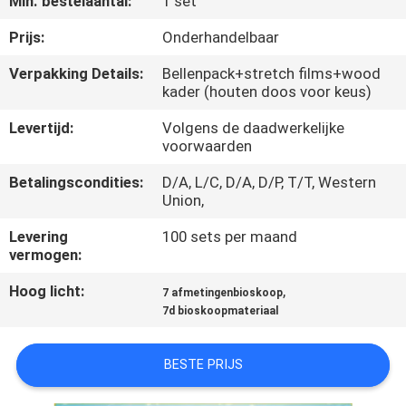
Min. bestelaantal:
1 set
KWALITEITSCONTROLE
Prijs:
Onderhandelbaar
Verpakking Details:
Bellenpack+stretch films+wood
kader (houten doos voor keus)
NEEM
CONTACT
Levertijd:
Volgens de daadwerkelijke
voorwaarden
MET
Betalingscondities:
D/A, L/C, D/A, D/P, T/T, Western
ONS
Union,
OP
Levering
100 sets per maand
vermogen:
NIEUWS
Hoog licht:
,
7 afmetingenbioskoop
7d bioskoopmateriaal
GEVALLEN
BESTE PRIJS
SITEMAP