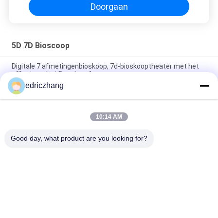
Doorgaan
5D 7D Bioscoop
Digitale 7 afmetingenbioskoop, 7d-bioskooptheater met het
effect van het Beenbereik
edriczhang
6 DOF het Vermaak7d Bioscoop van het Themapark met het
Schermbeeldschermsysteem
10:14 AM
Het verbazen Schietend Spel7d Bioscoop 6/8 Zetels met 5,1
kanaliseert Audio
Good day, what product are you looking for?
populaire categorieën
Alle
Vr-
9D VR-Simulator
Bewegingssimulator
Vr Die Simulator 