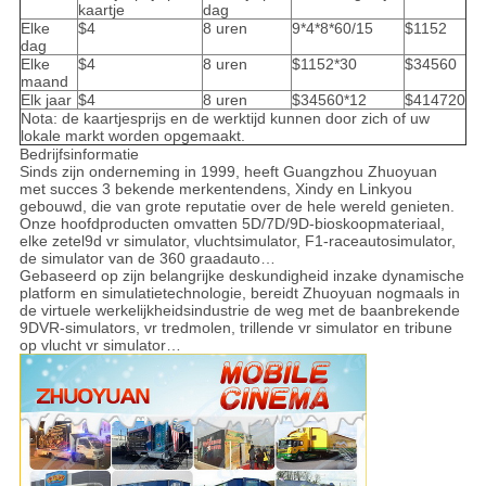
kaartje
dag
Elke
$4
8 uren
9*4*8*60/15
$1152
dag
Elke
$4
8 uren
$1152*30
$34560
maand
Elk jaar
$4
8 uren
$34560*12
$414720
Nota: de kaartjesprijs en de werktijd kunnen door zich of uw
lokale markt worden opgemaakt.
Bedrijfsinformatie
Sinds zijn onderneming in 1999, heeft Guangzhou Zhuoyuan
met succes 3 bekende merkentendens, Xindy en Linkyou
gebouwd, die van grote reputatie over de hele wereld genieten.
Onze hoofdproducten omvatten 5D/7D/9D-bioskoopmateriaal,
elke zetel9d vr simulator, vluchtsimulator, F1-raceautosimulator,
de simulator van de 360 graadauto…
Gebaseerd op zijn belangrijke deskundigheid inzake dynamische
platform en simulatietechnologie, bereidt Zhuoyuan nogmaals in
de virtuele werkelijkheidsindustrie de weg met de baanbrekende
9DVR-simulators, vr tredmolen, trillende vr simulator en tribune
op vlucht vr simulator…