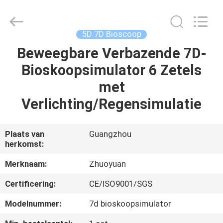
2026
Zhuoyuan
Co.,Ltd.
All
Rights
5D 7D Bioscoop
Reserved.
Beweegbare Verbazende 7D-
HUIS
Bioskoopsimulator 6 Zetels
PRODUCTEN
met
Verlichting/Regensimulatie
VR-
SHOW
Plaats van
Guangzhou
herkomst:
OVER
Merknaam:
Zhuoyuan
ONS
Certificering:
CE/ISO9001/SGS
Modelnummer:
7d bioskoopsimulator
FABRIEKSRONDLEIDING