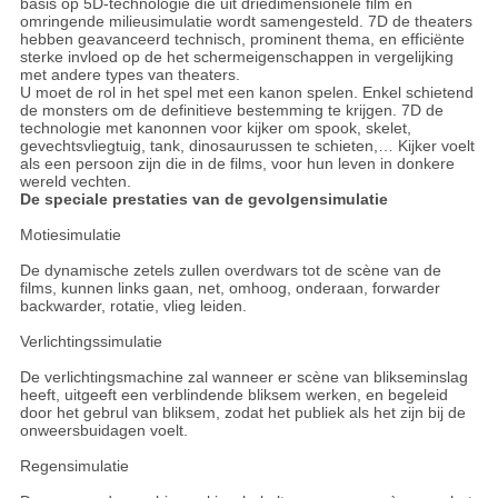
basis op 5D-technologie die uit driedimensionele film en
omringende milieusimulatie wordt samengesteld. 7D de theaters
hebben geavanceerd technisch, prominent thema, en efficiënte
sterke invloed op de het schermeigenschappen in vergelijking
met andere types van theaters.
U moet de rol in het spel met een kanon spelen. Enkel schietend
de monsters om de definitieve bestemming te krijgen. 7D de
technologie met kanonnen voor kijker om spook, skelet,
gevechtsvliegtuig, tank, dinosaurussen te schieten,… Kijker voelt
als een persoon zijn die in de films, voor hun leven in donkere
wereld vechten.
De speciale prestaties van de gevolgensimulatie
Motiesimulatie
De dynamische zetels zullen overdwars tot de scène van de
films, kunnen links gaan, net, omhoog, onderaan, forwarder
backwarder, rotatie, vlieg leiden.
Verlichtingssimulatie
De verlichtingsmachine zal wanneer er scène van blikseminslag
heeft, uitgeeft een verblindende bliksem werken, en begeleid
door het gebrul van bliksem, zodat het publiek als het zijn bij de
onweersbuidagen voelt.
Regensimulatie