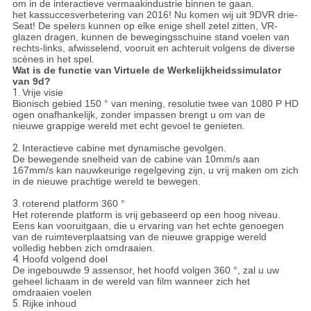
om in de interactieve vermaakindustrie binnen te gaan.
het kassuccesverbetering van 2016! Nu komen wij uit 9DVR drie-
Seat! De spelers kunnen op elke enige shell zetel zitten, VR-
glazen dragen, kunnen de bewegingsschuine stand voelen van
rechts-links, afwisselend, vooruit en achteruit volgens de diverse
scènes in het spel.
Wat is de functie van
Virtuele de Werkelijkheidssimulator
van 9d
?
1.
Vrije visie
Bionisch gebied 150 ° van mening, resolutie twee van 1080 P HD
ogen onafhankelijk, zonder impassen brengt u om van de
nieuwe grappige wereld met echt gevoel te genieten.
2.
Interactieve cabine met dynamische gevolgen.
De bewegende snelheid van de cabine van 10mm/s aan
167mm/s kan nauwkeurige regelgeving zijn, u vrij maken om zich
in de nieuwe prachtige wereld te bewegen.
3.
roterend platform 360 °
Het roterende platform is vrij gebaseerd op een hoog niveau.
Eens kan vooruitgaan, die u ervaring van het echte genoegen
van de ruimteverplaatsing van de nieuwe grappige wereld
volledig hebben zich omdraaien.
4.
Hoofd volgend doel
De ingebouwde 9 assensor, het hoofd volgen 360 °, zal u uw
geheel lichaam in de wereld van film wanneer zich het
omdraaien voelen
5.
Rijke inhoud