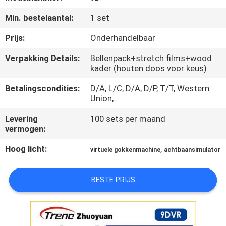
Min. bestelaantal:
1 set
KWALITEITSCONTROLE
Prijs:
Onderhandelbaar
NEEM
Verpakking Details:
Bellenpack+stretch films+wood
kader (houten doos voor keus)
CONTACT
MET
Betalingscondities:
D/A, L/C, D/A, D/P, T/T, Western
Union,
ONS
Levering
100 sets per maand
OP
vermogen:
Hoog licht:
,
virtuele gokkenmachine
achtbaansimulator
NIEUWS
BESTE PRIJS
GEVALLEN
SITEMAP