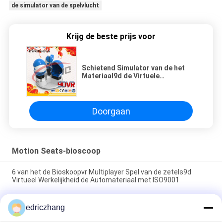
de simulator van de spelvlucht
Krijg de beste prijs voor
Schietend Simulator van de het
Materiaal9d de Virtuele
Werkelijkheid van het Slagspel
met Htc Virtuele Vive
Doorgaan
Motion Seats-bioscoop
6 van het de Bioskoopvr Multiplayer Spel van de zetels9d
Virtueel Werkelijkheid de Automateriaal met ISO9001
Virtuele van het de Simulatorspel van
edriczhang
Werkelijkheidsmultiplayer Vr Machine 6 Zetels die de
Simulator van 9d rennen VR