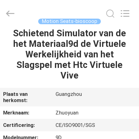
2026
Zhuoyuan
Co.,Ltd.
All
Rights
Motion Seats-bioscoop
Reserved.
Schietend Simulator van de
HUIS
het Materiaal9d de Virtuele
PRODUCTEN
Werkelijkheid van het
Slagspel met Htc Virtuele
VR-
Vive
SHOW
Plaats van
Guangzhou
herkomst:
OVER
ONS
Merknaam:
Zhuoyuan
Certificering:
CE/ISO9001/SGS
FABRIEKSRONDLEIDING
Modelnummer:
9D