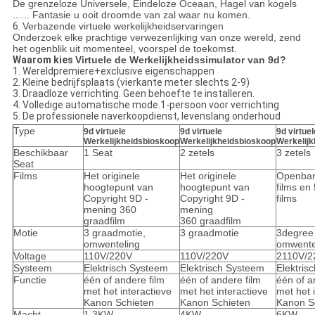
De grenzeloze Universele, Eindeloze Oceaan, Hagel van kogels
...... Fantasie u ooit droomde van zal waar nu komen.
6.
Verbazende virtuele werkelijkheidservaringen
Onderzoek elke prachtige verwezenlijking van onze wereld, zend
het ogenblik uit momenteel, voorspel de toekomst.
Waarom kies
Virtuele de Werkelijkheidssimulator van 9d?
1. Wereldpremiere+exclusive eigenschappen
2. Kleine bedrijfsplaats (vierkante meter slechts 2-9)
3. Draadloze verrichting. Geen behoefte te installeren.
4. Volledige automatische mode.1-persoon voor verrichting
5. De professionele naverkoopdienst, levenslang onderhoud
Type
9d virtuele
9d virtuele
9d virtuel
Werkelijkheidsbioskoop
Werkelijkheidsbioskoop
Werkelij
Beschikbaar
1 Seat
2 zetels
3 zetels
Seat
Films
Het originele
Het originele
Openbar
hoogtepunt van
hoogtepunt van
films en
Copyright 9D -
Copyright 9D -
films
mening 360
mening
graadfilm
360 graadfilm
Motie
3 graadmotie,
3 graadmotie
3degree
omwenteling
omwente
Voltage
110V/220V
110V/220V
2110V/2
Systeem
Elektrisch Systeem
Elektrisch Systeem
Elektris
Functie
één of andere film
één of andere film
één of a
met het interactieve
met het interactieve
met het 
Kanon Schieten
Kanon Schieten
Kanon S
Macht
1.3KW
4KW
6KW