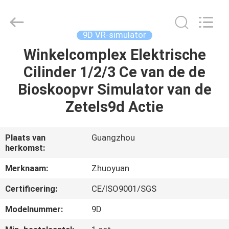
2026
Zhuoyuan
Co.,Ltd.
All
Rights
9D VR-simulator
Reserved.
Winkelcomplex Elektrische
HUIS
Cilinder 1/2/3 Ce van de de
PRODUCTEN
Bioskoopvr Simulator van de
Zetels9d Actie
VR-
SHOW
Plaats van
Guangzhou
herkomst:
OVER
Merknaam:
Zhuoyuan
ONS
Certificering:
CE/ISO9001/SGS
Modelnummer:
9D
FABRIEKSRONDLEIDING