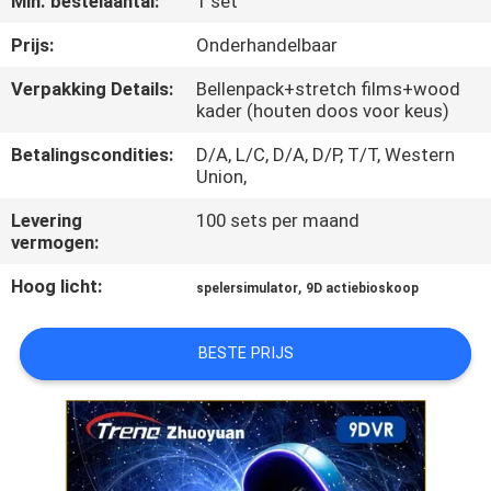
Min. bestelaantal:
1 set
KWALITEITSCONTROLE
Prijs:
Onderhandelbaar
Verpakking Details:
Bellenpack+stretch films+wood
kader (houten doos voor keus)
NEEM
CONTACT
Betalingscondities:
D/A, L/C, D/A, D/P, T/T, Western
Union,
MET
Levering
100 sets per maand
ONS
vermogen:
OP
Hoog licht:
,
spelersimulator
9D actiebioskoop
NIEUWS
BESTE PRIJS
GEVALLEN
SITEMAP