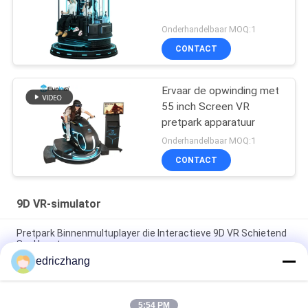
Onderhandelbaar MOQ:1
CONTACT
Ervaar de opwinding met
55 inch Screen VR
pretpark apparatuur
Onderhandelbaar MOQ:1
CONTACT
9D VR-simulator
Pretpark Binnenmultuplayer die Interactieve 9D VR Schietend
Spel loopt
edriczhang
VR het Spelmachine van de simulator Binnen9d VR Simulator
met 6 Zetels9d simulator
5:54 PM