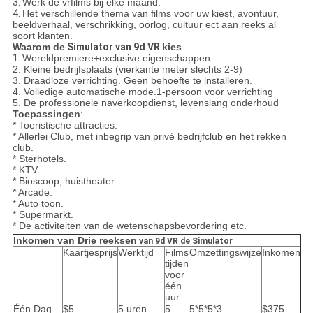
3.
Werk de vrfilms bij elke maand.
4.
Het verschillende thema van films voor uw kiest, avontuur,
beeldverhaal, verschrikking, oorlog, cultuur ect aan reeks al
soort klanten.
Waarom de
Simulator
van 9d VR
kies
1.
Wereldpremiere+exclusive eigenschappen
2. Kleine bedrijfsplaats (vierkante meter slechts 2-9)
3. Draadloze verrichting. Geen behoefte te installeren.
4. Volledige automatische mode.1-persoon voor verrichting
5. De professionele naverkoopdienst, levenslang onderhoud
Toepassingen
:
* Toeristische attracties.
* Allerlei Club, met inbegrip van privé bedrijfclub en het rekken
club.
* Sterhotels.
* KTV.
* Bioscoop, huistheater.
* Arcade.
* Auto toon.
* Supermarkt.
* De activiteiten van de wetenschapsbevordering etc.
Inkomen van Drie reeksen
van 9d VR de Simulator
Kaartjesprijs
Werktijd
Films
Omzettingswijze
Inkomen
tijden
voor
één
uur
Één Dag
$5
5 uren
5
5*5*5*3
$375