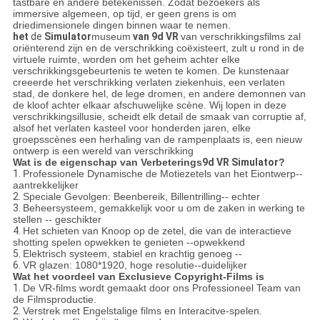
tastbare en andere betekenissen. Zodat bezoekers als
immersive algemeen, op tijd, er geen grens is om
driedimensionele dingen binnen waar te nemen.
het
de
Simulator
museum
van 9d VR
van verschrikkingsfilms zal
oriënterend zijn en de verschrikking coëxisteert, zult u rond in de
virtuele ruimte, worden om het geheim achter elke
verschrikkingsgebeurtenis te weten te komen. De kunstenaar
creeerde het verschrikking verlaten ziekenhuis, een verlaten
stad, de donkere hel, de lege dromen, en andere demonnen van
de kloof achter elkaar afschuwelijke scène. Wij lopen in deze
verschrikkingsillusie, scheidt elk detail de smaak van corruptie af,
alsof het verlaten kasteel voor honderden jaren, elke
groepsscènes een herhaling van de rampenplaats is, een nieuw
ontwerp is een wereld van verschrikking
Wat is de eigenschap van Verbeterings
9d VR Simulator
?
1.
Professionele Dynamische de Motiezetels van het Eiontwerp--
aantrekkelijker
2.
Speciale Gevolgen: Beenbereik, Billentrilling-- echter
3.
Beheersysteem, gemakkelijk voor u om de zaken in werking te
stellen -- geschikter
4.
Het schieten van Knoop op de zetel, die van de interactieve
shotting spelen opwekken te genieten --opwekkend
5.
Elektrisch systeem, stabiel en krachtig genoeg --
6.
VR glazen: 1080*1920, hoge resolutie--duidelijker
Wat het voordeel van Exclusieve Copyright-Films is
1.
De VR-films wordt gemaakt door ons Professioneel Team van
de Filmsproductie.
2.
Verstrek met Engelstalige films en Interacitve-spelen.