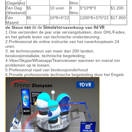
(Dagelijks)
films
Één Dag
$5
10 uren
8
5*10*8*3
$1.200
(Weekend)
films
Één
$5
10*8+5*22
1200*8+375*22
$17.850
Maand
de Steun
van
de de
Simulator
naverkoop van
9d VR
1.One verzenden de jaar vrije vervangstukken, door DHL/Fedex,
en het gehele leven van technische ondersteuning;
2.Professional de online instructie van het naverkoopteam 24
uren;
3. de technicussteun van meer dan 200 landen,
bioskoopinstallatie, technische begeleiding;
4.Viber/Skype/Whatsapp/Teamvievwer wanneer en overal om
problemen op te lossen;
5.Professional raad van bioskooponderhoud
6.Provide professionele technische begeleiding door het Engels