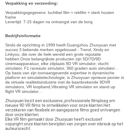
Verpakking en verzending:
Verpakkingsgegevens: luchtbel film + rekfilm + sterk houten
frame
Levertijd: 7-15 dagen na ontvangst van de borg
Bedrijfsinformatie
Sinds de oprichting in 1999 heeft Guangzhou Zhuoyuan met
succes 3 bekende merken opgebouwd - Trend, Xindy en
Linkyou, die over de hele wereld een grote reputatie
hebben.Onze belangrijkste producten zijn 5D/7D/9D
cinemaapparatuur, elke zitplaats 9D VR simulator, vlucht
simulator, F1 raceauto simulator, 360 graden auto simulator...
Op basis van zijn toonaangevende expertise in dynamische
platform en simulatietechnologie, is Zhuoyuan opnieuw pionier in
de virtuele realiteitsindustrie met de baanbrekende 9DVR
simulators, VR loopband,Vibrating VR simulator en stand up
flight VR simulator...
Zhuoyuan bezit een exclusieve, professionele filmploeg om
nieuwe 9D VR films te ontwikkelen voor onze klanten.Het
verzekeren van flexibele en aangepaste films goed ontvangen
door onze klanten.
Elke VR film gemaakt door Zhuoyuan heeft exclusief
copyright.onze klanten bevrijden van zorgen over inbreuk op het
auteursrecht.