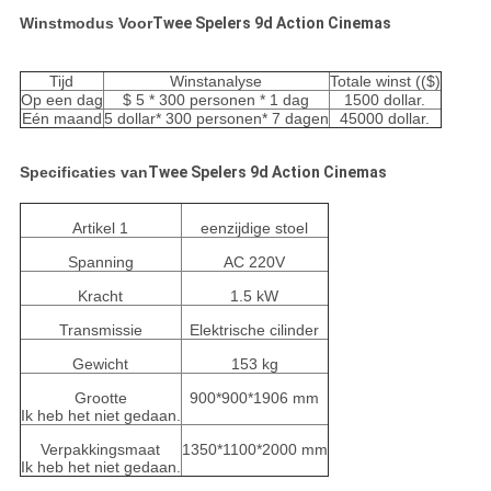
Winstmodus Voor
Twee Spelers 9d Action Cinemas
Tijd
Winstanalyse
Totale winst (($)
Op een dag
$ 5 * 300 personen * 1 dag
1500 dollar.
Eén maand
5 dollar* 300 personen* 7 dagen
45000 dollar.
Specificaties van
Twee Spelers 9d Action Cinemas
Artikel 1
eenzijdige stoel
Spanning
AC 220V
Kracht
1.5 kW
Transmissie
Elektrische cilinder
Gewicht
153 kg
Grootte
900*900*1906 mm
Ik heb het niet gedaan.
Verpakkingsmaat
1350*1100*2000 mm
Ik heb het niet gedaan.