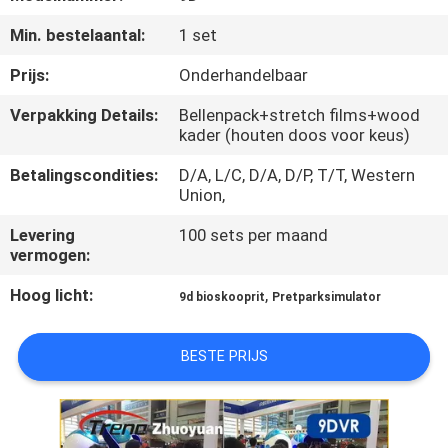
Min. bestelaantal:
1 set
KWALITEITSCONTROLE
Prijs:
Onderhandelbaar
NEEM
Verpakking Details:
Bellenpack+stretch films+wood
kader (houten doos voor keus)
CONTACT
MET
Betalingscondities:
D/A, L/C, D/A, D/P, T/T, Western
Union,
ONS
Levering
100 sets per maand
OP
vermogen:
Hoog licht:
,
9d bioskooprit
Pretparksimulator
NIEUWS
BESTE PRIJS
GEVALLEN
SITEMAP