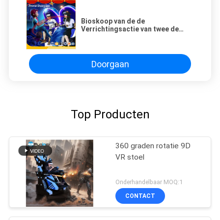
Bioskoop van de de
Verrichtingsactie van twee de
Volledige de Motie9d VR
Bioskopen van de
Spelersupermarkt Draadloze
Doorgaan
Top Producten
360 graden rotatie 9D
VR stoel
Onderhandelbaar MOQ:1
CONTACT