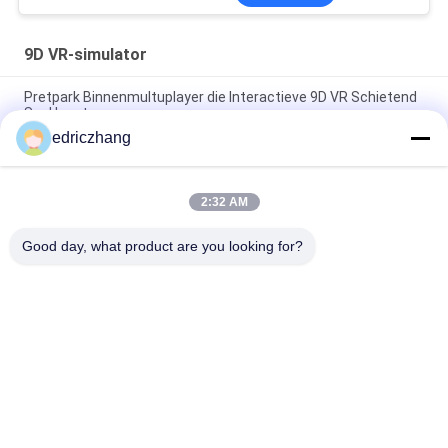
9D VR-simulator
Pretpark Binnenmultuplayer die Interactieve 9D VR Schietend
Spel loopt
edriczhang
VR het Spelmachine van de simulator Binnen9d VR Simulator
met 6 Zetels9d simulator
2:32 AM
De interactieve Bioskoop van de de Gang9d Virtuele
Werkelijkheid van Arcade Game Machine Vr E Ruimte
Good day, what product are you looking for?
populaire categorieën
Alle
Vr-
9D VR-Simulator
Bewegingssimulator
Vr Die Simulator 
VR Racing Simulator
Schieten