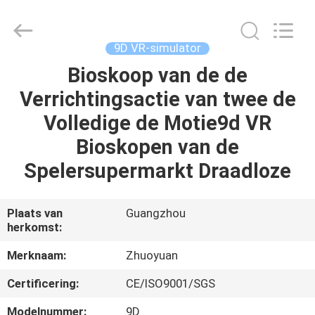
2026
Zhuoyuan
Co.,Ltd.
All
Rights
9D VR-simulator
Reserved.
Bioskoop van de de
HUIS
Verrichtingsactie van twee de
PRODUCTEN
Volledige de Motie9d VR
Bioskopen van de
VR-
Spelersupermarkt Draadloze
SHOW
Plaats van
Guangzhou
herkomst:
OVER
ONS
Merknaam:
Zhuoyuan
Certificering:
CE/ISO9001/SGS
FABRIEKSRONDLEIDING
Modelnummer:
9D