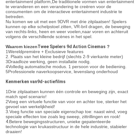
entertainment platform,De traditionele vormen van entertainment
te veranderen en een verandering te creëren voor de
consumenten om de interactieve entertainment industrie te
betreden.
Nu komen we uit met een 9DVR met drie zitplaatsen! Spelers
kunnen op elke schelpstoel zitten, VR-bril dragen, de beweging
van rechts-links, heen en weer voelen,naar voren en achteruit
volgens de verschillende scènes in het spel.
Waarom kiezen
Twee Spelers 9d Action Cinemas
?
1Wereldpremière + Exclusieve features
2. Plaats van het kleine bedrijf (slechts 2-9 vierkante meter)
3Draadloze werking, geen installatie nodig.
4Volledig automatische modus. 1 persoon voor de bediening.
5Professionele naverkoopservice, levenslang onderhoud
Kenmerken van
9d-actiefilms
1Drie zitplaatsen kunnen één controle en beweging zijn, exact
match spel scenario!
2Voeg een virtuele functie van voor en achter toe, sterker het
gevoel van werkelijkheid!
3.Voeg functie van speciale eigenschap toe: naast wind, voeg
speciale effecten toe zoals leg sweep, zittrillingen en rook!
4.
Betere bewegingsstructuren, unieke gepatenteerde
technologie van krukasstructuur in de hele industrie, stabieler
draaien!